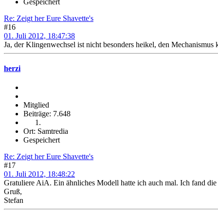
Gespeichert
Re: Zeigt her Eure Shavette's
#16
01. Juli 2012, 18:47:38
Ja, der Klingenwechsel ist nicht besonders heikel, den Mechanismus
herzi
Mitglied
Beiträge: 7.648
Ort: Samtredia
Gespeichert
Re: Zeigt her Eure Shavette's
#17
01. Juli 2012, 18:48:22
Gratuliere AiA. Ein ähnliches Modell hatte ich auch mal. Ich fand die
Gruß,
Stefan