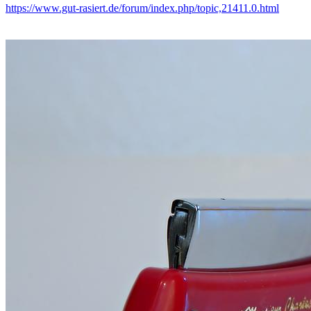
https://www.gut-rasiert.de/forum/index.php/topic,21411.0.html