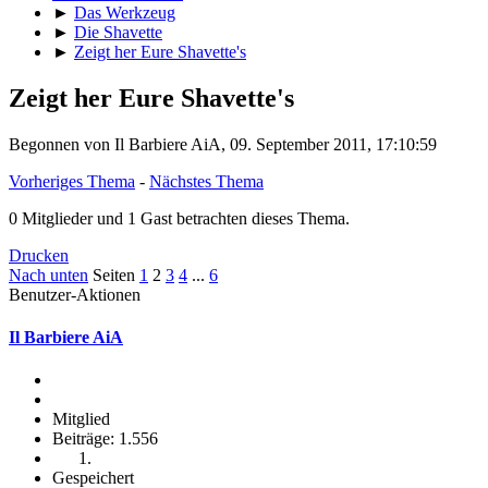
►
Das Werkzeug
►
Die Shavette
►
Zeigt her Eure Shavette's
Zeigt her Eure Shavette's
Begonnen von Il Barbiere AiA, 09. September 2011, 17:10:59
Vorheriges Thema
-
Nächstes Thema
0 Mitglieder und 1 Gast betrachten dieses Thema.
Drucken
Nach unten
Seiten
1
2
3
4
...
6
Benutzer-Aktionen
Il Barbiere AiA
Mitglied
Beiträge: 1.556
Gespeichert