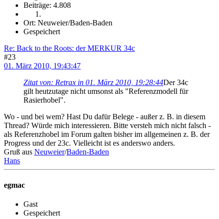
Beiträge: 4.808
Ort: Neuweier/Baden-Baden
Gespeichert
Re: Back to the Roots: der MERKUR 34c
#23
01. März 2010, 19:43:47
Zitat von: Retrax in 01. März 2010, 19:28:44
Der 34c
gilt heutzutage nicht umsonst als "Referenzmodell für
Rasierhobel".
Wo - und bei wem? Hast Du dafür Belege - außer z. B. in diesem
Thread? Würde mich interessieren. Bitte versteh mich nicht falsch -
als Referenzhobel im Forum galten bisher im allgemeinen z. B. der
Progress und der 23c. Vielleicht ist es anderswo anders.
Gruß aus
Neuweier
/
Baden-Baden
Hans
egmac
Gast
Gespeichert