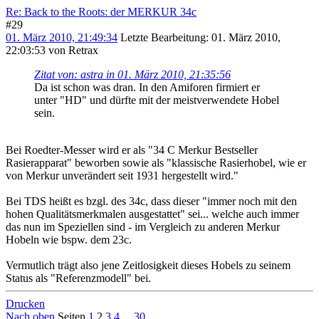
Re: Back to the Roots: der MERKUR 34c
#29
01. März 2010, 21:49:34
Letzte Bearbeitung
: 01. März 2010,
22:03:53 von Retrax
Zitat von: astra in 01. März 2010, 21:35:56
Da ist schon was dran. In den Amiforen firmiert er
unter "HD" und dürfte mit der meistverwendete Hobel
sein.
Bei Roedter-Messer wird er als "34 C Merkur Bestseller
Rasierapparat" beworben sowie als "klassische Rasierhobel, wie er
von Merkur unverändert seit 1931 hergestellt wird."
Bei TDS heißt es bzgl. des 34c, dass dieser "immer noch mit den
hohen Qualitätsmerkmalen ausgestattet" sei... welche auch immer
das nun im Speziellen sind - im Vergleich zu anderen Merkur
Hobeln wie bspw. dem 23c.
Vermutlich trägt also jene Zeitlosigkeit dieses Hobels zu seinem
Status als "Referenzmodell" bei.
Drucken
Nach oben
Seiten
1
2
3
4
...
30