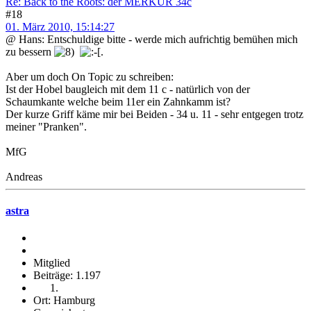
Re: Back to the Roots: der MERKUR 34c
#18
01. März 2010, 15:14:27
@ Hans: Entschuldige bitte - werde mich aufrichtig bemühen mich
zu bessern
.
Aber um doch On Topic zu schreiben:
Ist der Hobel baugleich mit dem 11 c - natürlich von der
Schaumkante welche beim 11er ein Zahnkamm ist?
Der kurze Griff käme mir bei Beiden - 34 u. 11 - sehr entgegen trotz
meiner "Pranken".
MfG
Andreas
astra
Mitglied
Beiträge: 1.197
Ort: Hamburg