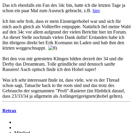
Das ich ebenfalls ein Fan des 34c bin, hatte ich die letzten Tage ja
schon ein paar Mal zum Ausruck gebracht, z.B.
hier
.
Ich bin sehr froh, dass er mein Einsteigerhobel war und sich für
mich auch gleich als Volltreffer entpuppte. Natürlich fiel meine Wahl
auf den 34c vor allem aufgrund der vielen Berichte hier im Forum.
An dieser Stelle nochmals vielen Dank dafür! Erstanden habe ich
ihn übrigens direkt bei Erik Kormann im Laden und hab ihm den
letzten weggeschnappt.
Bei den von mir getesteten Klingen bilden derzeit der 34 und die
Derby das Dreamteam. Tolle gründliche und dennoch sanfte
Rasuren! Auch optisch finde ich den Hobel super!
Was ich sehr interessant finde ist, dass viele, wie es der Thread
schon sagt, Tatsache back to the roots sind und das trotz des
Gebrauchs der sogenannten "Profi"-Rasierer (im Hinblick darauf,
dass 23/33/34 ja allgemein als Anfänger(geeignete)hobel gelten).
Retrax
Mitglied