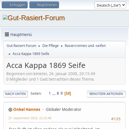
Einloggen
Registrieren
Hauptmenü
Gut-Rasiert-Forum
Die Pflege
Rasiercremes und -seifen
►
►
Acca Kappa 1869 Seife
►
Acca Kappa 1869 Seife
Begonnen von kimeter, 26. Januar 2008, 20:15:49
0 Mitglieder und 1 Gast betrachten dieses Thema.
1
...
8
9
Seiten
10
NACH UNTEN
BENUTZER-AKTIONEN
Onkel Hannes
Globaler Moderator
27. September 2022, 22:23:48
#135