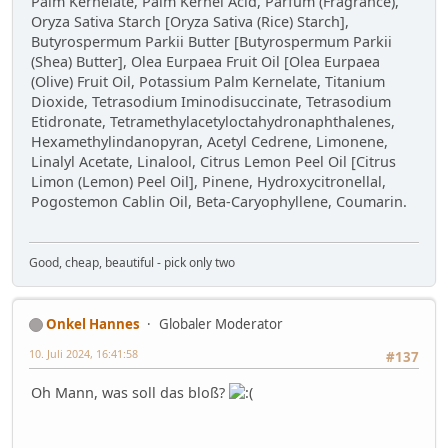
Palm Kernelate, Palm Kernel Acid, Parfum (Fragrance),
Oryza Sativa Starch [Oryza Sativa (Rice) Starch],
Butyrospermum Parkii Butter [Butyrospermum Parkii
(Shea) Butter], Olea Eurpaea Fruit Oil [Olea Eurpaea
(Olive) Fruit Oil, Potassium Palm Kernelate, Titanium
Dioxide, Tetrasodium Iminodisuccinate, Tetrasodium
Etidronate, Tetramethylacetyloctahydronaphthalenes,
Hexamethylindanopyran, Acetyl Cedrene, Limonene,
Linalyl Acetate, Linalool, Citrus Lemon Peel Oil [Citrus
Limon (Lemon) Peel Oil], Pinene, Hydroxycitronellal,
Pogostemon Cablin Oil, Beta-Caryophyllene, Coumarin.
Good, cheap, beautiful - pick only two
Onkel Hannes
Globaler Moderator
10. Juli 2024, 16:41:58
#137
Oh Mann, was soll das bloß?