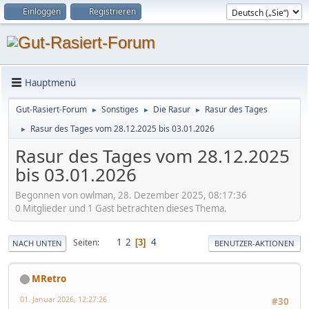
Einloggen
Registrieren
Hauptmenü
Gut-Rasiert-Forum
Sonstiges
Die Rasur
Rasur des Tages
►
►
►
Rasur des Tages vom 28.12.2025 bis 03.01.2026
►
Rasur des Tages vom 28.12.2025
bis 03.01.2026
Begonnen von owlman, 28. Dezember 2025, 08:17:36
0 Mitglieder und 1 Gast betrachten dieses Thema.
1
2
4
Seiten
3
NACH UNTEN
BENUTZER-AKTIONEN
MRetro
01. Januar 2026, 12:27:26
#30