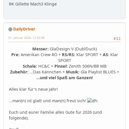
RK Gillette Mach3 Klinge
DailyDriver
01. Januar 2026, 13:43:46
#32
Messer:
GlaDesign V (DublDuck)
Pre:
Amerikan Crew RÖ +
RS/RS:
Klar SPORT +
AS:
Klar
SPORT
Schale:
HC&C +
Pinsel:
Zenith 506N/BR MB
Zubehör:
...Das Kännchen +
Musik:
Gla Playlist BLUES +
...und viel Spaß am Ganzen!
Alles klar für's neue Jahr!
...man(n) ist glatt und man(n) freut sich!
Euch und eurer Familie alles Gute für 2026 (und
folgende).