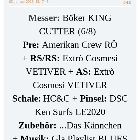
03. Januar 2026, 13:17:46
#43
Messer:
Böker KING
CUTTER (6/8)
Pre:
Amerikan Crew RÖ
+
RS/RS:
Extrò Cosmesi
VETIVER +
AS:
Extrò
Cosmesi VETIVER
Schale
: HC&C +
Pinsel:
DSC
Ken Surfs LE2020
Zubehör:
...Das Kännchen
+
Musik:
Gla Playlist BLUES