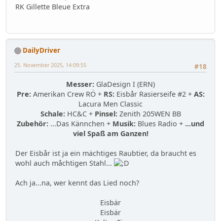
RK Gillette Bleue Extra
DailyDriver
25. November 2025, 14:09:55
#18
Messer:
GlaDesign I (ERN)
Pre:
Amerikan Crew RÖ +
RS:
Eisbår Rasierseife #2 +
AS:
Lacura Men Classic
Schale:
HC&C +
Pinsel:
Zenith 205WEN BB
Zubehör:
...Das Kännchen +
Musik:
Blues Radio +
...und
viel Spaß am Ganzen!
Der Eisbår ist ja ein mächtiges Raubtier, da braucht es
wohl auch måchtigen Stahl...
Ach ja...na, wer kennt das Lied noch?
Eisbär
Eisbär