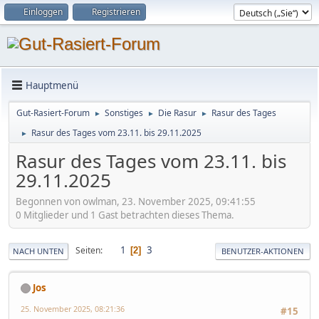
Einloggen
Registrieren
Hauptmenü
Gut-Rasiert-Forum
Sonstiges
Die Rasur
Rasur des Tages
►
►
►
Rasur des Tages vom 23.11. bis 29.11.2025
►
Rasur des Tages vom 23.11. bis
29.11.2025
Begonnen von owlman, 23. November 2025, 09:41:55
0 Mitglieder und 1 Gast betrachten dieses Thema.
1
3
Seiten
2
NACH UNTEN
BENUTZER-AKTIONEN
Jos
25. November 2025, 08:21:36
#15