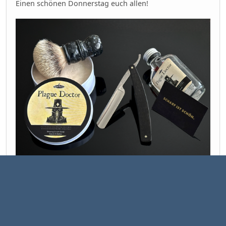
Einen schönen Donnerstag euch allen!
LIEBER HABEN OHNE ZU BRAUCHEN ALS GAR KEIN SPASs! 😎
1
3
Seiten
2
NACH OBEN
BENUTZER-AKTIONEN