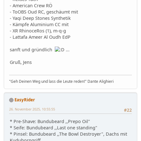
- American Crew RÖ
- ToOBS Oud RC, geschäumt mit
- Yaqi Deep Stones Synthetik
- Kämpfe Aluminium CC mit
- XR RhinoceRos (1), m-q-g
- Lattafa Ameer Al Oudh EdP
sanft und gründlich
...
Gruß, Jens
"Geh Deinen Weg und lass die Leute reden!" Dante Alighieri
EasyRider
26. November 2025, 10:55:55
#22
* Pre-Shave: Bundubeard ,,Prepo Oil"
* Seife: Bundubeard ,,Last one standing"
* Pinsel: Bundubeard ,,The Bowl Destroyer", Dachs mit
Kuduhorngriff