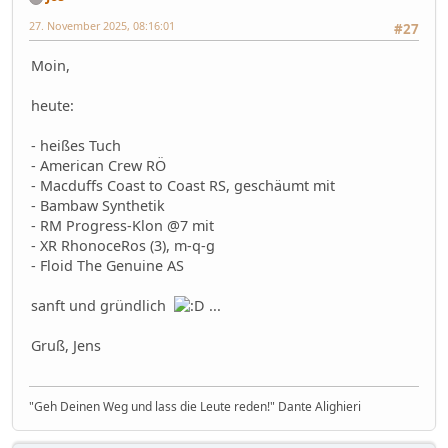
27. November 2025, 08:16:01
#27
Moin,
heute:
- heißes Tuch
- American Crew RÖ
- Macduffs Coast to Coast RS, geschäumt mit
- Bambaw Synthetik
- RM Progress-Klon @7 mit
- XR RhonoceRos (3), m-q-g
- Floid The Genuine AS
sanft und gründlich
...
Gruß, Jens
"Geh Deinen Weg und lass die Leute reden!" Dante Alighieri