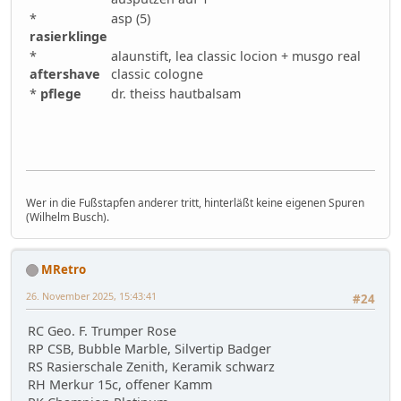
*
asp (5)
rasierklinge
*
alaunstift, lea classic locion + musgo real
aftershave
classic cologne
*
pflege
dr. theiss hautbalsam
Wer in die Fußstapfen anderer tritt, hinterläßt keine eigenen Spuren
(Wilhelm Busch).
MRetro
26. November 2025, 15:43:41
#24
RC Geo. F. Trumper Rose
RP CSB, Bubble Marble, Silvertip Badger
RS Rasierschale Zenith, Keramik schwarz
RH Merkur 15c, offener Kamm