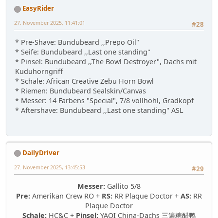
EasyRider
27. November 2025, 11:41:01
#28
* Pre-Shave: Bundubeard ,,Prepo Oil"
* Seife: Bundubeard ,,Last one standing"
* Pinsel: Bundubeard ,,The Bowl Destroyer", Dachs mit
Kuduhorngriff
* Schale: African Creative Zebu Horn Bowl
* Riemen: Bundubeard Sealskin/Canvas
* Messer: 14 Farbens "Special", 7/8 vollhohl, Gradkopf
* Aftershave: Bundubeard ,,Last one standing" ASL
DailyDriver
27. November 2025, 13:45:53
#29
Messer:
Gallito 5/8
Pre:
Amerikan Crew RÖ +
RS:
RR Plaque Doctor +
AS:
RR
Plaque Doctor
Schale:
HC&C +
Pinsel:
YAQI China-Dachs 三遍糖醋鸭