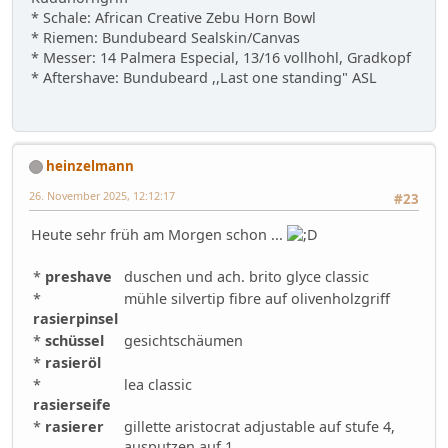
* Schale: African Creative Zebu Horn Bowl
* Riemen: Bundubeard Sealskin/Canvas
* Messer: 14 Palmera Especial, 13/16 vollhohl, Gradkopf
* Aftershave: Bundubeard ,,Last one standing" ASL
heinzelmann
26. November 2025, 12:12:17
#23
Heute sehr früh am Morgen schon ...
*
preshave
duschen und ach. brito glyce classic
*
mühle silvertip fibre auf olivenholzgriff
rasierpinsel
*
schüssel
gesichtschäumen
*
rasieröl
*
lea classic
rasierseife
*
rasierer
gillette aristocrat adjustable auf stufe 4,
ausputzen auf 1