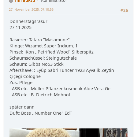
Tim Buktu
Administrator
27. November 2025, 07:10:56
#26
Donnerstagsrasur
27.11.2025
Rasierer: Tatara "Masamune"
Klinge: Wizamet Super Iridium, 1
Pinsel: iKon ,,Petrified Wood" Silberspitz
Schaumschüssel: Steingutschale
Schaum: Gibbs No53 Stick
Aftershave: : Eyüp Sabri Tuncer 1923 Ayvalik Zeytin
Çiçegi Cologne
Zus. Pflege:
ASB etc.: Müller Pflanzenkosmetik Aloe Vera Gel
ASB etc.: B. Dietrich Mohnöl
später dann
Duft: Boss ,,Number One" EdT