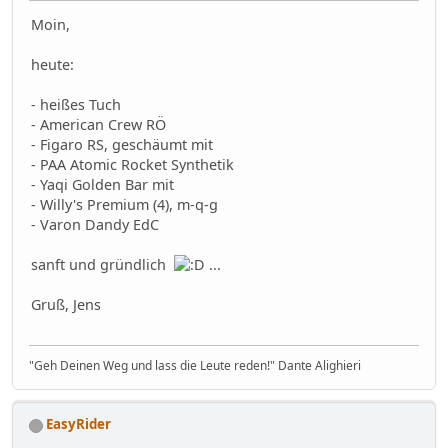
Moin,
heute:
- heißes Tuch
- American Crew RÖ
- Figaro RS, geschäumt mit
- PAA Atomic Rocket Synthetik
- Yaqi Golden Bar mit
- Willy's Premium (4), m-q-g
- Varon Dandy EdC
sanft und gründlich
...
Gruß, Jens
"Geh Deinen Weg und lass die Leute reden!" Dante Alighieri
EasyRider