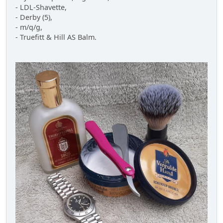
- LDL-Shavette,
- Derby (5),
- m/q/g,
- Truefitt & Hill AS Balm.