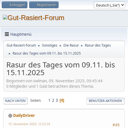
Einloggen
Registrieren
Hauptmenü
Gut-Rasiert-Forum
Sonstiges
Die Rasur
Rasur des Tages
►
►
►
Rasur des Tages vom 09.11. bis 15.11.2025
►
Rasur des Tages vom 09.11. bis
15.11.2025
Begonnen von owlman, 09. November 2025, 09:45:44
0 Mitglieder und 1 Gast betrachten dieses Thema.
1
2
3
Seiten
4
NACH UNTEN
BENUTZER-AKTIONEN
DailyDriver
15. November 2025, 12:53:34
#45