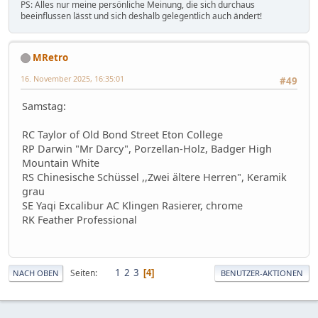
PS: Alles nur meine persönliche Meinung, die sich durchaus
beeinflussen lässt und sich deshalb gelegentlich auch ändert!
MRetro
16. November 2025, 16:35:01
#49
Samstag:
RC Taylor of Old Bond Street Eton College
RP Darwin "Mr Darcy", Porzellan-Holz, Badger High
Mountain White
RS Chinesische Schüssel ,,Zwei ältere Herren", Keramik
grau
SE Yaqi Excalibur AC Klingen Rasierer, chrome
RK Feather Professional
1
2
3
Seiten
4
NACH OBEN
BENUTZER-AKTIONEN