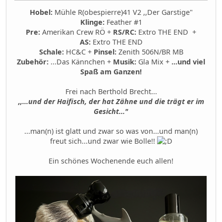
Hobel:
Mühle R(obespierre)41 V2 ,,Der Garstige"
Klinge:
Feather #1
Pre:
Amerikan Crew RÖ +
RS/RC:
Extro THE END +
AS:
Extro THE END
Schale:
HC&C +
Pinsel:
Zenith 506N/BR MB
Zubehör:
...Das Kännchen +
Musik:
Gla Mix +
...und viel
Spaß am Ganzen!
Frei nach Berthold Brecht...
,,...und der Haifisch, der hat Zähne
und die trägt er im
Gesicht..."
...man(n) ist glatt und zwar so was von...und man(n)
freut sich...und zwar wie Bolle!!
Ein schönes Wochenende euch allen!