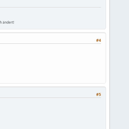
h ändert!
#4
#5