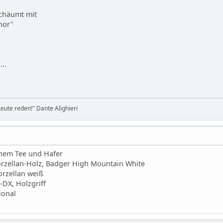
schäumt mit
nor"
...
eute reden!" Dante Alighieri
ünem Tee und Hafer
orzellan-Holz, Badger High Mountain White
orzellan weiß
-DX, Holzgriff
ional