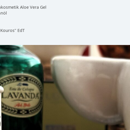
nkosmetik Aloe Vera Gel
hnöl
,,Kouros" EdT