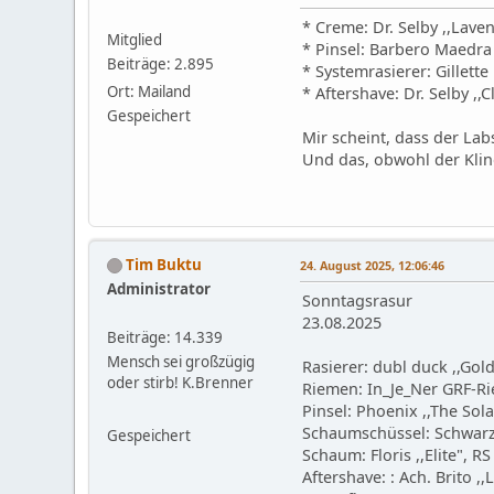
* Creme: Dr. Selby ,,Lave
Mitglied
* Pinsel: Barbero Maedra 
Beiträge: 2.895
* Systemrasierer: Gillette
Ort: Mailand
* Aftershave: Dr. Selby ,,
Gespeichert
Mir scheint, dass der Lab
Und das, obwohl der Klin
Tim Buktu
24. August 2025, 12:06:46
Administrator
Sonntagsrasur
23.08.2025
Beiträge: 14.339
Mensch sei großzügig
Rasierer: dubl duck ,,Gol
oder stirb! K.Brenner
Riemen: In_Je_Ner GRF-R
Pinsel: Phoenix ,,The Sola
Schaumschüssel: Schwarzw
Gespeichert
Schaum: Floris ,,Elite", RS
Aftershave: : Ach. Brito 