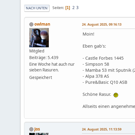
2
3
Seiten
1
NACH UNTEN
owlman
24. August 2025, 09:16:13
Moin!
Eben gab's:
Mitglied
Beiträge: 5.439
- Castle Forbes 1445
- Simpson 58
Eine Woche hat auch nur
sieben Rasuren.
- Mamba 53 mit Sputnik (
- Alpa 378 AS
Gespeichert
- Pure&Basic Q10 ASB
Schöne Rasur.
Allseits einen angenehm
Jos
24. August 2025, 11:13:59