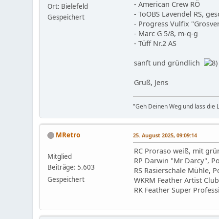
- American Crew RÖ
Ort: Bielefeld
- ToOBS Lavendel RS, ge
Gespeichert
- Progress Vulfix "Grosve
- Marc G 5/8, m-q-g
- Tüff Nr.2 AS
sanft und gründlich
Gruß, Jens
"Geh Deinen Weg und lass die L
MRetro
25. August 2025, 09:09:14
RC Proraso weiß, mit gr
Mitglied
RP Darwin "Mr Darcy", P
Beiträge: 5.603
RS Rasierschale Mühle, P
Gespeichert
WKRM Feather Artist Club
RK Feather Super Profess