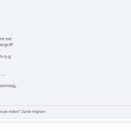
mt mit
angriff
 m-q-g
...
 Sonntag,
eute reden!" Dante Alighieri