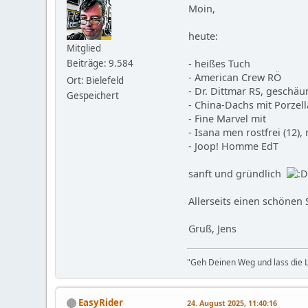
Moin,
heute:
Mitglied
Beiträge: 9.584
- heißes Tuch
- American Crew RÖ
Ort: Bielefeld
- Dr. Dittmar RS, geschäu
Gespeichert
- China-Dachs mit Porzell
- Fine Marvel mit
- Isana men rostfrei (12),
- Joop! Homme EdT
sanft und gründlich
Allerseits einen schönen
Gruß, Jens
"Geh Deinen Weg und lass die L
EasyRider
24. August 2025, 11:40:16