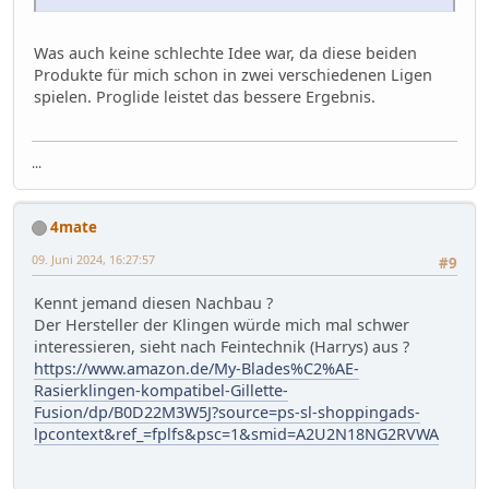
Was auch keine schlechte Idee war, da diese beiden
Produkte für mich schon in zwei verschiedenen Ligen
spielen. Proglide leistet das bessere Ergebnis.
...
4mate
09. Juni 2024, 16:27:57
#9
Kennt jemand diesen Nachbau ?
Der Hersteller der Klingen würde mich mal schwer
interessieren, sieht nach Feintechnik (Harrys) aus ?
https://www.amazon.de/My-Blades%C2%AE-
Rasierklingen-kompatibel-Gillette-
Fusion/dp/B0D22M3W5J?source=ps-sl-shoppingads-
lpcontext&ref_=fplfs&psc=1&smid=A2U2N18NG2RVWA