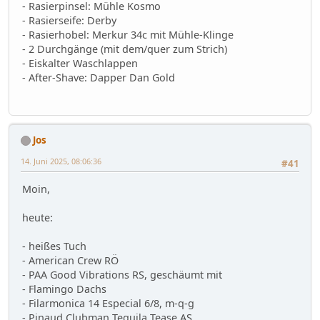
- Rasierpinsel: Mühle Kosmo
- Rasierseife: Derby
- Rasierhobel: Merkur 34c mit Mühle-Klinge
- 2 Durchgänge (mit dem/quer zum Strich)
- Eiskalter Waschlappen
- After-Shave: Dapper Dan Gold
Jos
14. Juni 2025, 08:06:36
#41
Moin,
heute:
- heißes Tuch
- American Crew RÖ
- PAA Good Vibrations RS, geschäumt mit
- Flamingo Dachs
- Filarmonica 14 Especial 6/8, m-q-g
- Pinaud Clubman Tequila Tease AS