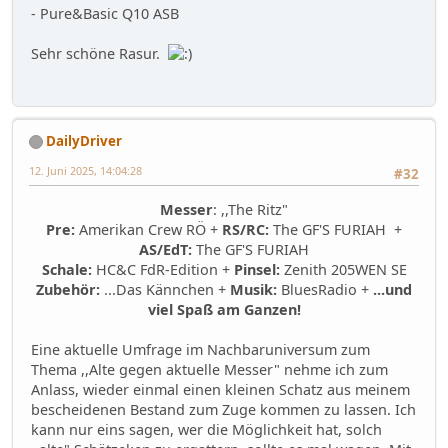
- Pure&Basic Q10 ASB
Sehr schöne Rasur.
DailyDriver
12. Juni 2025, 14:04:28
#32
Messer
: ,,The Ritz"
Pre:
Amerikan Crew RÖ +
RS/RC:
The GF'S FURIAH +
AS/EdT:
The GF'S FURIAH
Schale:
HC&C FdR-Edition +
Pinsel:
Zenith 205WEN SE
Zubehör:
...Das Kännchen +
Musik:
BluesRadio +
...und
viel Spaß am Ganzen!
Eine aktuelle Umfrage im Nachbaruniversum zum
Thema ,,Alte gegen aktuelle Messer" nehme ich zum
Anlass, wieder einmal einen kleinen Schatz aus meinem
bescheidenen Bestand zum Zuge kommen zu lassen. Ich
kann nur eins sagen, wer die Möglichkeit hat, solch