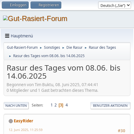
Einloggen
Registrieren
Hauptmenü
Gut-Rasiert-Forum
Sonstiges
Die Rasur
Rasur des Tages
►
►
►
Rasur des Tages vom 08.06. bis 14.06.2025
►
Rasur des Tages vom 08.06. bis
14.06.2025
Begonnen von Tim Buktu, 08. Juni 2025, 07:44:41
0 Mitglieder und 1 Gast betrachten dieses Thema.
1
2
4
Seiten
3
NACH UNTEN
BENUTZER-AKTIONEN
EasyRider
12. Juni 2025, 11:25:59
#30