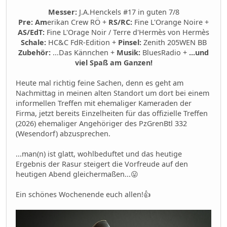
Messer:
J.A.Henckels #17 in guten 7/8
Pre: Am
erikan Crew RÖ +
RS/RC:
Fine L'Orange Noire +
AS/EdT:
Fine L'Orage Noir / Terre d'Hermès von Hermès
Schale:
HC&C FdR-Edition +
Pinsel:
Zenith 205WEN BB
Zubehör:
...Das Kännchen +
Musik:
BluesRadio +
...und
viel Spaß am Ganzen!
Heute mal richtig feine Sachen, denn es geht am
Nachmittag in meinen alten Standort um dort bei einem
informellen Treffen mit ehemaliger Kameraden der
Firma, jetzt bereits Einzelheiten für das offizielle Treffen
(2026) ehemaliger Angehöriger des PzGrenBtl 332
(Wesendorf) abzusprechen.
...man(n) ist glatt, wohlbeduftet und das heutige
Ergebnis der Rasur steigert die Vorfreude auf den
heutigen Abend gleichermaßen...😛
Ein schönes Wochenende euch allen!👍