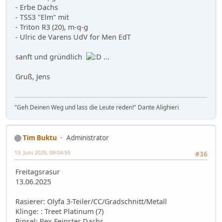
- Erbe Dachs
- TSS3 "Elm" mit
- Triton R3 (20), m-q-g
- Ulric de Varens UdV for Men EdT
sanft und gründlich
...
Gruß, Jens
"Geh Deinen Weg und lass die Leute reden!" Dante Alighieri
Tim Buktu
Administrator
13. Juni 2025, 09:04:55
#36
Freitagsrasur
13.06.2025
Rasierer: Olyfa 3-Teiler/CC/Gradschnitt/Metall
Klinge: : Treet Platinum (7)
Pinsel: Rex Feinster Dachs