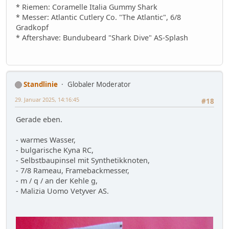
* Riemen: Coramelle Italia Gummy Shark
* Messer: Atlantic Cutlery Co. "The Atlantic", 6/8
Gradkopf
* Aftershave: Bundubeard "Shark Dive" AS-Splash
Standlinie
Globaler Moderator
29. Januar 2025, 14:16:45
#18
Gerade eben.
- warmes Wasser,
- bulgarische Kyna RC,
- Selbstbaupinsel mit Synthetikknoten,
- 7/8 Rameau, Framebackmesser,
- m / q / an der Kehle g,
- Malizia Uomo Vetyver AS.