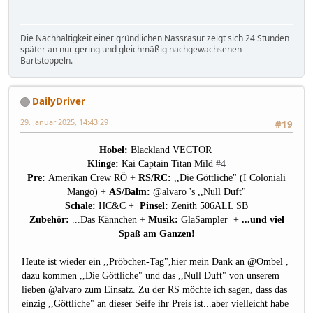
Die Nachhaltigkeit einer gründlichen Nassrasur zeigt sich 24 Stunden
später an nur gering und gleichmäßig nachgewachsenen
Bartstoppeln.
DailyDriver
29. Januar 2025, 14:43:29
#19
Hobel:
Blackland VECTOR
Klinge:
Kai Captain Titan Mild
#4
Pre:
Amerikan Crew RÖ +
RS/RC:
,,Die Göttliche" (I Coloniali
Mango) +
AS/Balm:
@alvaro
's ,,Null Duft"
Schale:
HC&C +
Pinsel:
Zenith 506ALL SB
Zubehör:
...Das Kännchen +
Musik:
GlaSampler +
...und viel
Spaß am Ganzen!
Heute ist wieder ein ,,Pröbchen-Tag",hier mein Dank an
@Ombel
,
dazu kommen ,,Die Göttliche" und das ,,Null Duft" von unserem
lieben
@alvaro
zum Einsatz. Zu der RS möchte ich sagen, dass das
einzig ,,Göttliche" an dieser Seife ihr Preis ist...aber vielleicht habe