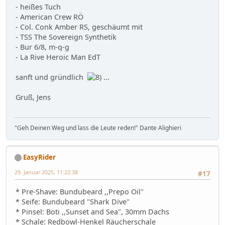
- heißes Tuch
- American Crew RÖ
- Col. Conk Amber RS, geschäumt mit
- TSS The Sovereign Synthetik
- Bur 6/8, m-q-g
- La Rive Heroic Man EdT
sanft und gründlich
...
Gruß, Jens
"Geh Deinen Weg und lass die Leute reden!" Dante Alighieri
EasyRider
29. Januar 2025, 11:22:38
#17
* Pre-Shave: Bundubeard ,,Prepo Oil"
* Seife: Bundubeard "Shark Dive"
* Pinsel: Boti ,,Sunset and Sea", 30mm Dachs
* Schale: Redbowl-Henkel Räucherschale