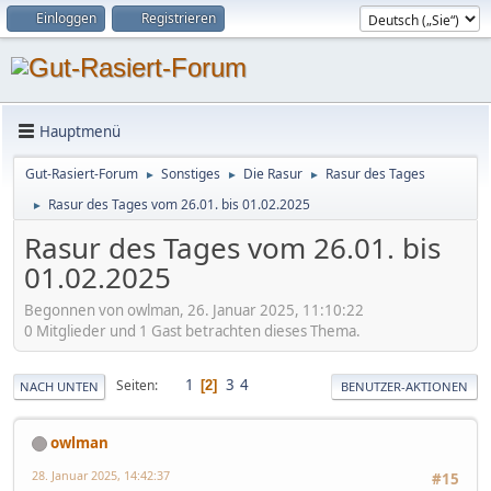
Einloggen
Registrieren
Hauptmenü
Gut-Rasiert-Forum
Sonstiges
Die Rasur
Rasur des Tages
►
►
►
Rasur des Tages vom 26.01. bis 01.02.2025
►
Rasur des Tages vom 26.01. bis
01.02.2025
Begonnen von owlman, 26. Januar 2025, 11:10:22
0 Mitglieder und 1 Gast betrachten dieses Thema.
1
3
4
Seiten
2
NACH UNTEN
BENUTZER-AKTIONEN
owlman
28. Januar 2025, 14:42:37
#15