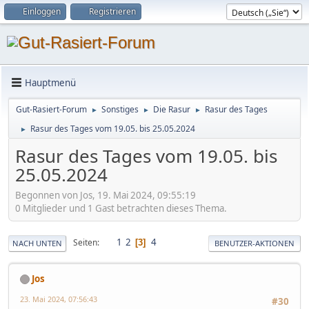
Einloggen
Registrieren
Hauptmenü
Gut-Rasiert-Forum
Sonstiges
Die Rasur
Rasur des Tages
►
►
►
Rasur des Tages vom 19.05. bis 25.05.2024
►
Rasur des Tages vom 19.05. bis
25.05.2024
Begonnen von Jos, 19. Mai 2024, 09:55:19
0 Mitglieder und 1 Gast betrachten dieses Thema.
1
2
4
Seiten
3
NACH UNTEN
BENUTZER-AKTIONEN
Jos
23. Mai 2024, 07:56:43
#30