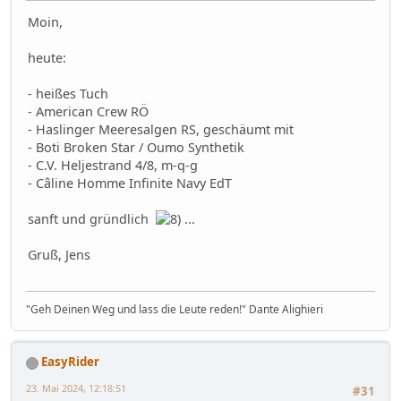
Moin,
heute:
- heißes Tuch
- American Crew RÖ
- Haslinger Meeresalgen RS, geschäumt mit
- Boti Broken Star / Oumo Synthetik
- C.V. Heljestrand 4/8, m-q-g
- Câline Homme Infinite Navy EdT
sanft und gründlich
...
Gruß, Jens
"Geh Deinen Weg und lass die Leute reden!" Dante Alighieri
EasyRider
23. Mai 2024, 12:18:51
#31