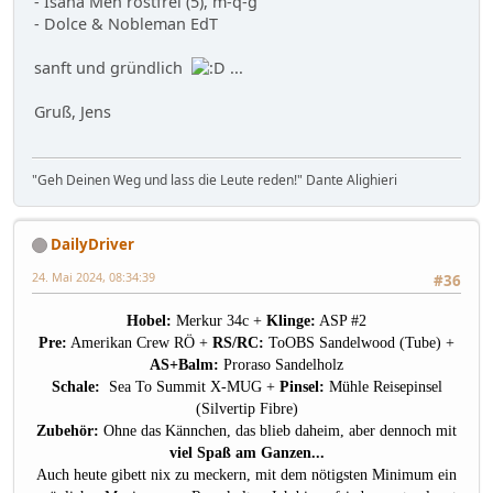
- Isana Men rostfrei (5), m-q-g
- Dolce & Nobleman EdT
sanft und gründlich
...
Gruß, Jens
"Geh Deinen Weg und lass die Leute reden!" Dante Alighieri
DailyDriver
24. Mai 2024, 08:34:39
#36
Hobel:
Merkur 34c +
Klinge:
ASP #2
Pre:
Amerikan Crew RÖ +
RS/RC:
ToOBS Sandelwood (Tube) +
AS+Balm:
Proraso Sandelholz
Schale:
Sea To Summit X-MUG +
Pinsel:
Mühle Reisepinsel
(Silvertip Fibre)
Zubehör:
Ohne das Kännchen, das blieb daheim, aber dennoch mit
viel Spaß am Ganzen...
Auch heute gibett nix zu meckern, mit dem nötigsten Minimum ein