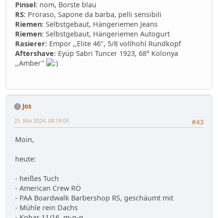
Pinsel
: nom, Borste blau
RS
: Proraso, Sapone da barba, pelli sensibili
Riemen
: Selbstgebaut, Hängeriemen Jeans
Riemen
: Selbstgebaut, Hängeriemen Autogurt
Rasierer
: Empor ,,Elite 46", 5/8 vollhohl Rundkopf
Aftershave
: Eyüp Sabri Tuncer 1923, 68° Kolonya
,,Amber"
Jos
25. Mai 2024, 08:19:03
#43
Moin,
heute:
- heißes Tuch
- American Crew RÖ
- PAA Boardwalk Barbershop RS, geschäumt mit
- Mühle rein Dachs
- Kobar 11/16, m-q-g