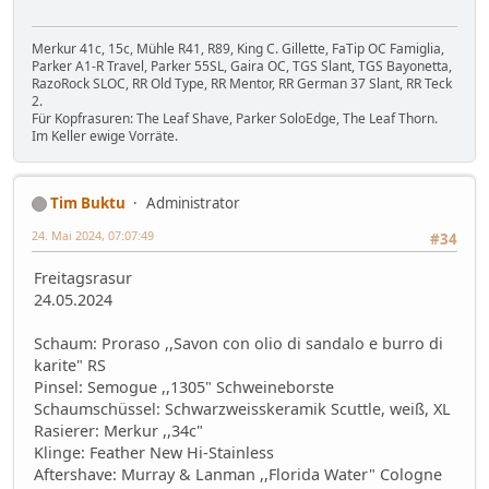
Merkur 41c, 15c, Mühle R41, R89, King C. Gillette, FaTip OC Famiglia,
Parker A1-R Travel, Parker 55SL, Gaira OC, TGS Slant, TGS Bayonetta,
RazoRock SLOC, RR Old Type, RR Mentor, RR German 37 Slant, RR Teck
2.
Für Kopfrasuren: The Leaf Shave, Parker SoloEdge, The Leaf Thorn.
Im Keller ewige Vorräte.
Tim Buktu
Administrator
24. Mai 2024, 07:07:49
#34
Freitagsrasur
24.05.2024
Schaum: Proraso ,,Savon con olio di sandalo e burro di
karite" RS
Pinsel: Semogue ,,1305" Schweineborste
Schaumschüssel: Schwarzweisskeramik Scuttle, weiß, XL
Rasierer: Merkur ,,34c"
Klinge: Feather New Hi-Stainless
Aftershave: Murray & Lanman ,,Florida Water" Cologne