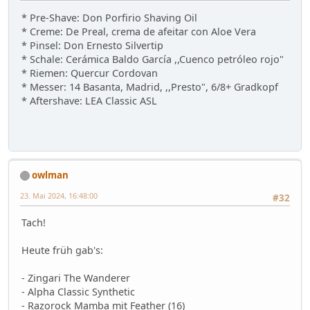
* Pre-Shave: Don Porfirio Shaving Oil
* Creme: De Preal, crema de afeitar con Aloe Vera
* Pinsel: Don Ernesto Silvertip
* Schale: Cerámica Baldo García ,,Cuenco petróleo rojo"
* Riemen: Quercur Cordovan
* Messer: 14 Basanta, Madrid, ,,Presto", 6/8+ Gradkopf
* Aftershave: LEA Classic ASL
owlman
23. Mai 2024, 16:48:00
#32
Tach!
Heute früh gab's:
- Zingari The Wanderer
- Alpha Classic Synthetic
- Razorock Mamba mit Feather (16)