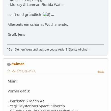
- Murray & Lanman Florida Water
sanft und gründlich
...
Allerseits ein schönes Wochenende,
Gruß, Jens
"Geh Deinen Weg und lass die Leute reden!" Dante Alighieri
owlman
25. Mai 2024, 09:45:43
#44
Moin!
Vorhin gab's:
- Barrister & Mann 42
- Yaqi "Mysterious Space" Silvertip
- Gillette Flare Tip Rocket mit Feather (18 )