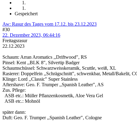
Gespeichert
Aw: Rasur des Tages vom 17.12. bis 23.12.2023
#30
22. Dezember 2023, 06:44:16
Freitagsrasur
22.12.2023
Schaum: Arran Aromatics ,,Driftwood", RS
Pinsel: Kent ,,BLK 8", Silvertip Badger
Schaumschüssel: Schwarzweisskeramik, Scuttle, weiß, XL
Rasierer: Doppelfein ,,Schrägschnitt", schwenkbar, Metall/Bakelit, C
Klinge: Lord ,,Classic" Super Stainless
Aftershave: Geo. F. Trumper ,,Spanish Leather", AS
Zus. Pflege:
ASB etc.: Müller Pflanzenkosmetik, Aloe Vera Gel
ASB etc.: Mohnöl
später dann:
Duft: Geo. F. Trumper ,,Spanish Leather", Cologne