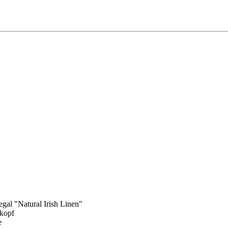
al "Natural Irish Linen"
dkopf
e