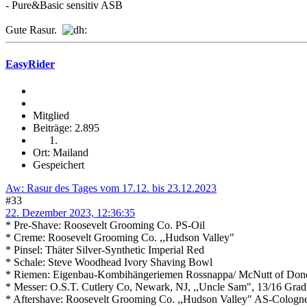
- Pure&Basic sensitiv ASB
Gute Rasur.
EasyRider
Mitglied
Beiträge: 2.895
Ort: Mailand
Gespeichert
Aw: Rasur des Tages vom 17.12. bis 23.12.2023
#33
22. Dezember 2023, 12:36:35
* Pre-Shave: Roosevelt Grooming Co. PS-Oil
* Creme: Roosevelt Grooming Co. ,,Hudson Valley"
* Pinsel: Thäter Silver-Synthetic Imperial Red
* Schale: Steve Woodhead Ivory Shaving Bowl
* Riemen: Eigenbau-Kombihängeriemen Rossnappa/ McNutt of Doneg
* Messer: O.S.T. Cutlery Co, Newark, NJ, ,,Uncle Sam", 13/16 Gra
* Aftershave: Roosevelt Grooming Co. ,,Hudson Valley" AS-Cologn