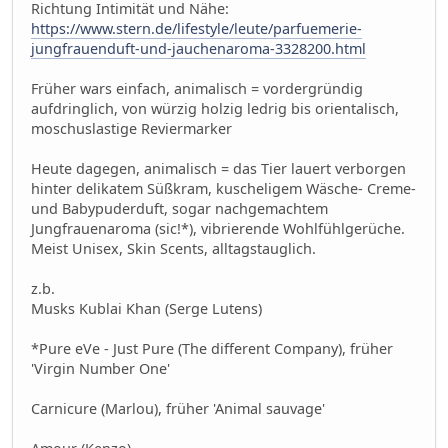
Richtung Intimität und Nähe:
https://www.stern.de/lifestyle/leute/parfuemerie-
jungfrauenduft-und-jauchenaroma-3328200.html
Früher wars einfach, animalisch = vordergründig
aufdringlich, von würzig holzig ledrig bis orientalisch,
moschuslastige Reviermarker
Heute dagegen, animalisch = das Tier lauert verborgen
hinter delikatem Süßkram, kuscheligem Wäsche- Creme-
und Babypuderduft, sogar nachgemachtem
Jungfrauenaroma (sic!*), vibrierende Wohlfühlgerüche.
Meist Unisex, Skin Scents, alltagstauglich.
z.b.
Musks Kublai Khan (Serge Lutens)
*Pure eVe - Just Pure (The different Company), früher
'Virgin Number One'
Carnicure (Marlou), früher 'Animal sauvage'