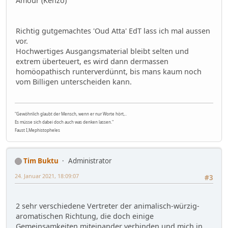
Amour (Kenzo)
Richtig gutgemachtes 'Oud Atta' EdT lass ich mal aussen
vor.
Hochwertiges Ausgangsmaterial bleibt selten und
extrem überteuert, es wird dann dermassen
homöopathisch runterverdünnt, bis mans kaum noch
vom Billigen unterscheiden kann.
"Gewöhnlich glaubt der Mensch, wenn er nur Worte hört,..
Es müsse sich dabei doch auch was denken lassen."
Faust I,Mephistopheles
Tim Buktu
Administrator
24. Januar 2021, 18:09:07
#3
2 sehr verschiedene Vertreter der animalisch-würzig-
aromatischen Richtung, die doch einige
Gemeinsamkeiten miteinander verbinden und mich in