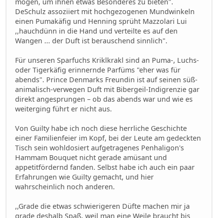
mögen, um ihnen etwas Besonderes zu bieten".
DeSchulz assoziiert mit hochgezogenen Mundwinkeln
einen Pumakäfig und Henning sprüht Mazzolari Lui
,,hauchdünn in die Hand und verteilte es auf den
Wangen ... der Duft ist berauschend sinnlich".
Für unseren Sparfuchs Kriklkrakl sind an Puma-, Luchs-
oder Tigerkäfig erinnernde Parfüms "eher was für
abends". Prince Denmarks Freundin ist auf seinen süß-
animalisch-verwegen Duft mit Bibergeil-Indigrenzie gar
direkt angesprungen – ob das abends war und wie es
weiterging führt er nicht aus.
Von Guilty habe ich noch diese herrliche Geschichte
einer Familienfeier im Kopf, bei der Leute am gedeckten
Tisch sein wohldosiert aufgetragenes Penhaligon's
Hammam Bouquet nicht gerade amüsant und
appetitfördernd fanden. Selbst habe ich auch ein paar
Erfahrungen wie Guilty gemacht, und hier
wahrscheinlich noch anderen.
,,Grade die etwas schwierigeren Düfte machen mir ja
grade deshalb Spaß, weil man eine Weile braucht bis