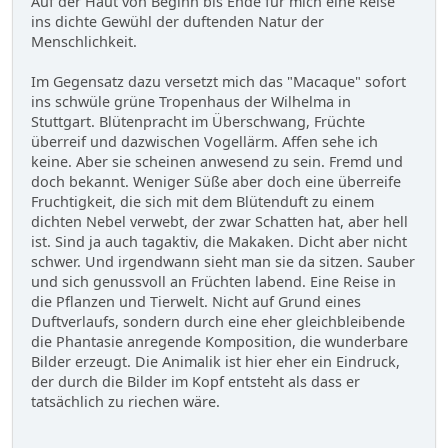
Auf der Haut von Beginn bis Ende für mich eine Reise
ins dichte Gewühl der duftenden Natur der
Menschlichkeit.
Im Gegensatz dazu versetzt mich das "Macaque" sofort
ins schwüle grüne Tropenhaus der Wilhelma in
Stuttgart. Blütenpracht im Überschwang, Früchte
überreif und dazwischen Vogellärm. Affen sehe ich
keine. Aber sie scheinen anwesend zu sein. Fremd und
doch bekannt. Weniger Süße aber doch eine überreife
Fruchtigkeit, die sich mit dem Blütenduft zu einem
dichten Nebel verwebt, der zwar Schatten hat, aber hell
ist. Sind ja auch tagaktiv, die Makaken. Dicht aber nicht
schwer. Und irgendwann sieht man sie da sitzen. Sauber
und sich genussvoll an Früchten labend. Eine Reise in
die Pflanzen und Tierwelt. Nicht auf Grund eines
Duftverlaufs, sondern durch eine eher gleichbleibende
die Phantasie anregende Komposition, die wunderbare
Bilder erzeugt. Die Animalik ist hier eher ein Eindruck,
der durch die Bilder im Kopf entsteht als dass er
tatsächlich zu riechen wäre.