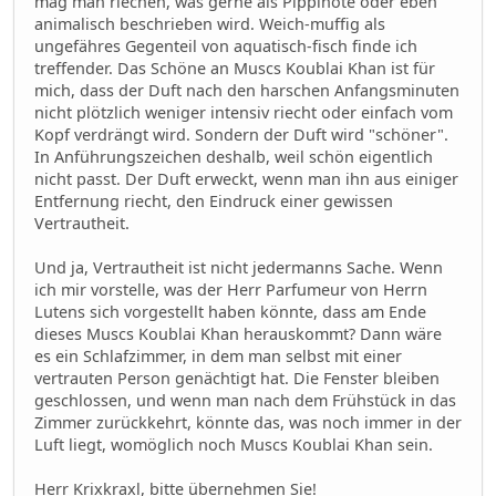
mag man riechen, was gerne als Pippinote oder eben
animalisch beschrieben wird. Weich-muffig als
ungefähres Gegenteil von aquatisch-fisch finde ich
treffender. Das Schöne an Muscs Koublai Khan ist für
mich, dass der Duft nach den harschen Anfangsminuten
nicht plötzlich weniger intensiv riecht oder einfach vom
Kopf verdrängt wird. Sondern der Duft wird "schöner".
In Anführungszeichen deshalb, weil schön eigentlich
nicht passt. Der Duft erweckt, wenn man ihn aus einiger
Entfernung riecht, den Eindruck einer gewissen
Vertrautheit.
Und ja, Vertrautheit ist nicht jedermanns Sache. Wenn
ich mir vorstelle, was der Herr Parfumeur von Herrn
Lutens sich vorgestellt haben könnte, dass am Ende
dieses Muscs Koublai Khan herauskommt? Dann wäre
es ein Schlafzimmer, in dem man selbst mit einer
vertrauten Person genächtigt hat. Die Fenster bleiben
geschlossen, und wenn man nach dem Frühstück in das
Zimmer zurückkehrt, könnte das, was noch immer in der
Luft liegt, womöglich noch Muscs Koublai Khan sein.
Herr Krixkraxl, bitte übernehmen Sie!