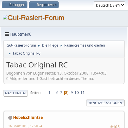
Einloggen
Registrieren
Hauptmenü
Gut-Rasiert-Forum
Die Pflege
Rasiercremes und -seifen
►
►
Tabac Original RC
►
Tabac Original RC
Begonnen von Eugen Neter, 13. Oktober 2008, 13:44:03
0 Mitglieder und 1 Gast betrachten dieses Thema.
1
...
6
7
9
10
11
Seiten
8
NACH UNTEN
BENUTZER-AKTIONEN
Hobelschluntze
16. März 2015, 17:50:24
#105