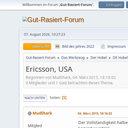
Willkommen im Forum „
Gut-Rasiert-Forum
“.
Einloggen
07. August 2026, 10:27:23
Übersicht
Bild des Jahres 2022
Impressum
Gut-Rasiert-Forum
Das Werkzeug
Der Hobel
DE Hobel
►
►
►
Ericsson, USA
Begonnen von MudShark, 04. März 2015, 18:16:02
0 Mitglieder und 1 Gast betrachten dieses Thema.
Seiten
1
NACH UNTEN
MudShark
04. März 2015, 18:16:02
Der Vollständigkeit halb
Mitglied