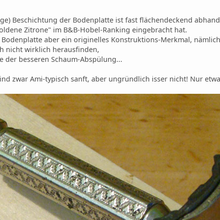
tige) Beschichtung der Bodenplatte ist fast flächendeckend abh
oldene Zitrone" im B&B-Hobel-Ranking eingebracht hat.
Bodenplatte aber ein originelles Konstruktions-Merkmal, nämlich 
h nicht wirklich herausfinden,
ie der besseren Schaum-Abspülung...
nd zwar Ami-typisch sanft, aber ungründlich isser nicht! Nur etwas