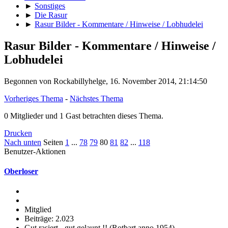
►
Sonstiges
►
Die Rasur
►
Rasur Bilder - Kommentare / Hinweise / Lobhudelei
Rasur Bilder - Kommentare / Hinweise /
Lobhudelei
Begonnen von Rockabillyhelge, 16. November 2014, 21:14:50
Vorheriges Thema
-
Nächstes Thema
0 Mitglieder und 1 Gast betrachten dieses Thema.
Drucken
Nach unten
Seiten
1
...
78
79
80
81
82
...
118
Benutzer-Aktionen
Oberloser
Mitglied
Beiträge: 2.023
Gut rasiert - gut gelaunt !! (Rotbart anno 1954)