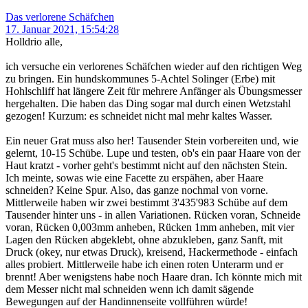
Das verlorene Schäfchen
17. Januar 2021, 15:54:28
Holldrio alle,
ich versuche ein verlorenes Schäfchen wieder auf den richtigen Weg
zu bringen. Ein hundskommunes 5-Achtel Solinger (Erbe) mit
Hohlschliff hat längere Zeit für mehrere Anfänger als Übungsmesser
hergehalten. Die haben das Ding sogar mal durch einen Wetzstahl
gezogen! Kurzum: es schneidet nicht mal mehr kaltes Wasser.
Ein neuer Grat muss also her! Tausender Stein vorbereiten und, wie
gelernt, 10-15 Schübe. Lupe und testen, ob's ein paar Haare von der
Haut kratzt - vorher geht's bestimmt nicht auf den nächsten Stein.
Ich meinte, sowas wie eine Facette zu erspähen, aber Haare
schneiden? Keine Spur. Also, das ganze nochmal von vorne.
Mittlerweile haben wir zwei bestimmt 3'435'983 Schübe auf dem
Tausender hinter uns - in allen Variationen. Rücken voran, Schneide
voran, Rücken 0,003mm anheben, Rücken 1mm anheben, mit vier
Lagen den Rücken abgeklebt, ohne abzukleben, ganz Sanft, mit
Druck (okey, nur etwas Druck), kreisend, Hackermethode - einfach
alles probiert. Mittlerweile habe ich einen roten Unterarm und er
brennt! Aber wenigstens habe noch Haare dran. Ich könnte mich mit
dem Messer nicht mal schneiden wenn ich damit sägende
Bewegungen auf der Handinnenseite vollführen würde!