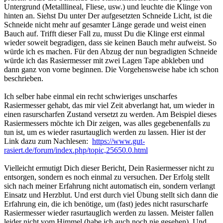
Untergrund (Metalllineal, Fliese, usw.) und leuchte die Klinge von
hinten an. Siehst Du unter Der aufgesetzten Schneide Licht, ist die
Schneide nicht mehr auf gesamter Länge gerade und weist einen
Bauch auf. Trifft dieser Fall zu, musst Du die Klinge erst einmal
wieder soweit begradigen, dass sie keinen Bauch mehr aufweist. So
würde ich es machen. Für den Abzug der nun begradigten Schneide
würde ich das Rasiermesser mit zwei Lagen Tape abkleben und
dann ganz von vorne beginnen. Die Vorgehensweise habe ich schon
beschrieben.
Ich selber habe einmal ein recht schwieriges unscharfes
Rasiermesser gehabt, das mir viel Zeit abverlangt hat, um wieder in
einen rasurscharfen Zustand versetzt zu werden. Am Beispiel dieses
Rasiermessers möchte ich Dir zeigen, was alles gegebenenfalls zu
tun ist, um es wieder rasurtauglich werden zu lassen. Hier ist der
Link dazu zum Nachlesen:
https://www.gut-
rasiert.de/forum/index.php/topic,25650.0.html
Vielleicht ermutigt Dich dieser Bericht, Dein Rasiermesser nicht zu
entsorgen, sondern es noch einmal zu versuchen. Der Erfolg stellt
sich nach meiner Erfahrung nicht automatisch ein, sondern verlangt
Einsatz und Herzblut. Und erst durch viel Übung stellt sich dann die
Erfahrung ein, die ich benötige, um (fast) jedes nicht rasurscharfe
Rasiermesser wieder rasurtauglich werden zu lassen. Meister fallen
leider nicht vom Himmel (habe ich auch noch nie gesehen). Und