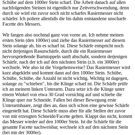
Schübe auf dem 1000er Stein scharf. Die Arbeit danach auf allen
nachfolgenden Steinen ist eigentlich nur Zeitverschwendung, denn
durch sie wird ein zuvor noch nicht scharfes Rasiermesser nicht
schärfer. Ich poliere allenfalls die bis dahin entstandene unscharfe
Facette des Messers.
Wir fangen also nochmal ganz von vorne an. Ich nehme meinen
ersten Stein (den 1000er) und ziehe das Rasiermesser auf diesem
Stein solange ab, bis es scharf ist. Diese Schärfe entspricht noch
nicht derjenigen Rasurschärfe, durch die ein Rasiermesser
hervorsprießende Bartstoppeln sanft abschabt, sondern derjenigen
Schärfe, nach der ich auf den nächsten Stein (z.b. ein 3000er)
wechsele. Wie also ist die Vorgehensweise? Das Rasiermesser wird
kurz abgeklebt und kommt dann auf den 1000er Stein. Schübe,
Schübe, Schübe, die Anzahl ist nicht wichtig. Wichtig ist dagegen,
solange zu "schieben", bis die Klinge scharf ist. Die Schärfe prüfe
ich an meinem linken Unterarm. Dazu setze ich die Klinge unter
einem Winkel von etwa 30 Grad vorsichtig auf und schiebe die
Klinge quer zur Schneide. Fallen bei dieser Bewegung erste
Unterarmhaare, zeigt dies an, dass sich schon eine gewisse Schärfe
eingestellt hat. Diese Schärfe muss aber für alle Stellen der zuvor
von mir erzeugten Schneide/Facette gelten. Klappt das nicht, kommt
das Messer wieder auf den 1000er Stein. Ist die Schärfe für die
gesamte Facette nachweisbar, wechsele ich auf den nächsten Stein
(bei mir der 3000er).