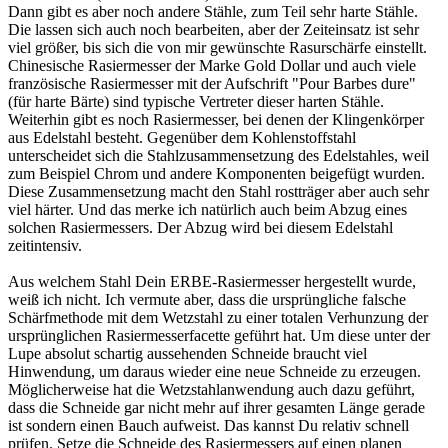
Dann gibt es aber noch andere Stähle, zum Teil sehr harte Stähle.
Die lassen sich auch noch bearbeiten, aber der Zeiteinsatz ist sehr
viel größer, bis sich die von mir gewünschte Rasurschärfe einstellt.
Chinesische Rasiermesser der Marke Gold Dollar und auch viele
französische Rasiermesser mit der Aufschrift "Pour Barbes dure"
(für harte Bärte) sind typische Vertreter dieser harten Stähle.
Weiterhin gibt es noch Rasiermesser, bei denen der Klingenkörper
aus Edelstahl besteht. Gegenüber dem Kohlenstoffstahl
unterscheidet sich die Stahlzusammensetzung des Edelstahles, weil
zum Beispiel Chrom und andere Komponenten beigefügt wurden.
Diese Zusammensetzung macht den Stahl rostträger aber auch sehr
viel härter. Und das merke ich natürlich auch beim Abzug eines
solchen Rasiermessers. Der Abzug wird bei diesem Edelstahl
zeitintensiv.
Aus welchem Stahl Dein ERBE-Rasiermesser hergestellt wurde,
weiß ich nicht. Ich vermute aber, dass die ursprüngliche falsche
Schärfmethode mit dem Wetzstahl zu einer totalen Verhunzung der
ursprünglichen Rasiermesserfacette geführt hat. Um diese unter der
Lupe absolut schartig aussehenden Schneide braucht viel
Hinwendung, um daraus wieder eine neue Schneide zu erzeugen.
Möglicherweise hat die Wetzstahlanwendung auch dazu geführt,
dass die Schneide gar nicht mehr auf ihrer gesamten Länge gerade
ist sondern einen Bauch aufweist. Das kannst Du relativ schnell
prüfen. Setze die Schneide des Rasiermessers auf einen planen