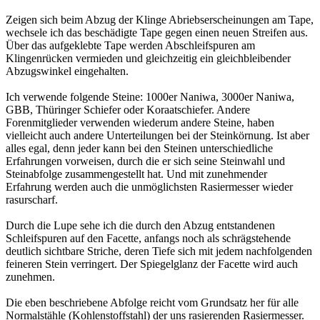
Zeigen sich beim Abzug der Klinge Abriebserscheinungen am Tape,
wechsele ich das beschädigte Tape gegen einen neuen Streifen aus.
Über das aufgeklebte Tape werden Abschleifspuren am
Klingenrücken vermieden und gleichzeitig ein gleichbleibender
Abzugswinkel eingehalten.
Ich verwende folgende Steine: 1000er Naniwa, 3000er Naniwa,
GBB, Thüringer Schiefer oder Koraatschiefer. Andere
Forenmitglieder verwenden wiederum andere Steine, haben
vielleicht auch andere Unterteilungen bei der Steinkörnung. Ist aber
alles egal, denn jeder kann bei den Steinen unterschiedliche
Erfahrungen vorweisen, durch die er sich seine Steinwahl und
Steinabfolge zusammengestellt hat. Und mit zunehmender
Erfahrung werden auch die unmöglichsten Rasiermesser wieder
rasurscharf.
Durch die Lupe sehe ich die durch den Abzug entstandenen
Schleifspuren auf den Facette, anfangs noch als schrägstehende
deutlich sichtbare Striche, deren Tiefe sich mit jedem nachfolgenden
feineren Stein verringert. Der Spiegelglanz der Facette wird auch
zunehmen.
Die eben beschriebene Abfolge reicht vom Grundsatz her für alle
Normalstähle (Kohlenstoffstahl) der uns rasierenden Rasiermesser.