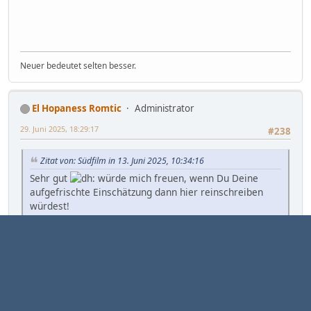
Neuer bedeutet selten besser.
El Hopaness Romtic
Administrator
29. Juni 2025, 18:29:17
#238
Zitat von: Südfilm in 13. Juni 2025, 10:34:16
Sehr gut
würde mich freuen, wenn Du Deine
aufgefrischte Einschätzung dann hier reinschreiben
würdest!
Die vergangenen sieben Tage war das braune Seborin
hier am Start. Mein Eindruck ist unverändert, für mich
richt das nicht zitrisch, sondern so, wie es in den
Frisörläden meiner Kindheit gerochen hat. Fast schon
medizinisch für meine Nase.