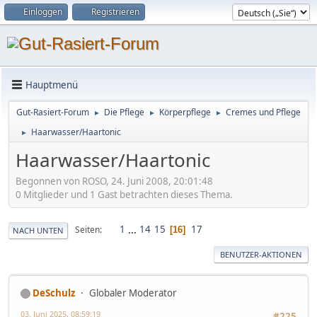
Einloggen
Registrieren
Hauptmenü
Gut-Rasiert-Forum
Die Pflege
Körperpflege
Cremes und Pflege
►
►
►
Haarwasser/Haartonic
►
Haarwasser/Haartonic
Begonnen von ROSO, 24. Juni 2008, 20:01:48
0 Mitglieder und 1 Gast betrachten dieses Thema.
1
...
14
15
17
Seiten
16
NACH UNTEN
BENUTZER-AKTIONEN
DeSchulz
Globaler Moderator
03. Juni 2025, 08:59:19
#225