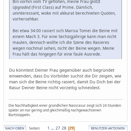
Bin vorhin vom TV geflohen, meine Frau glotzt
Upgraded
(First Class) auf Prime. Dämlich,
uninteressant, woke mit akkurat berechneten Quoten,
vorhersehbar.
Bei etwa 34:00 rasiert sich Marisa Tomei die Beine mit
einem Mach 3. Für eine Sechzigjährige kann man nicht
maulen, dennoch wollte ich die Szene des Rasieres
wegen nochmal sehen, nicht der Beine wegen. Meine
Frau hält das hingegen für eine faule Ausrede.
Du könntest Deiner Frau gegenüber auch begründet
einwenden, dass Du Vorbilder suchst die Dir zeigen, wie
man sich die Beine richtig rasiert, damit Du Dich bei der
Rasur Deiner Beine nicht vorzeitig schneidest.
Die Nachhaltigkeit einer gründlichen Nassrasur zeigt sich 24 Stunden
später an nur gering und gleichmäßig nachgewachsenen
Bartstoppeln.
1
...
27
28
Seiten
29
NACH OBEN
BENUTZER-AKTIONEN