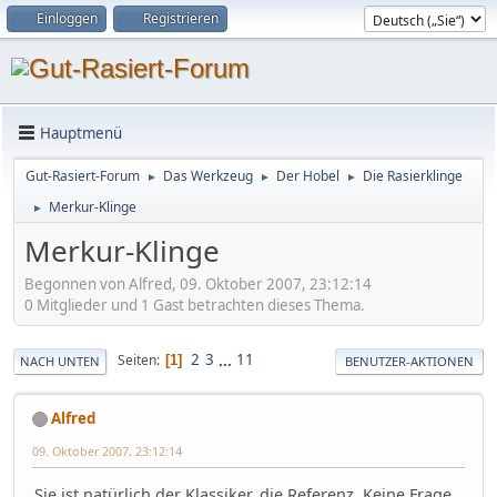
Einloggen
Registrieren
Hauptmenü
Gut-Rasiert-Forum
Das Werkzeug
Der Hobel
Die Rasierklinge
►
►
►
Merkur-Klinge
►
Merkur-Klinge
Begonnen von Alfred, 09. Oktober 2007, 23:12:14
0 Mitglieder und 1 Gast betrachten dieses Thema.
2
3
...
11
Seiten
1
NACH UNTEN
BENUTZER-AKTIONEN
Alfred
09. Oktober 2007, 23:12:14
Sie ist natürlich der Klassiker, die Referenz. Keine Frage,