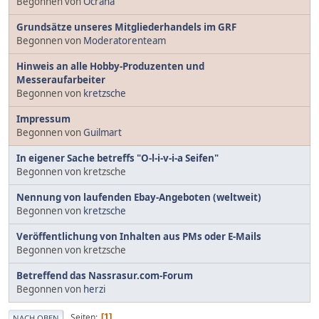
Begonnen von
Ocrana
Grundsätze unseres Mitgliederhandels im GRF
Begonnen von
Moderatorenteam
Hinweis an alle Hobby-Produzenten und
Messeraufarbeiter
Begonnen von
kretzsche
Impressum
Begonnen von
Guilmart
In eigener Sache betreffs "O-l-i-v-i-a Seifen"
Begonnen von kretzsche
Nennung von laufenden Ebay-Angeboten (weltweit)
Begonnen von
kretzsche
Veröffentlichung von Inhalten aus PMs oder E-Mails
Begonnen von kretzsche
Betreffend das Nassrasur.com-Forum
Begonnen von
herzi
Seiten
1
NACH OBEN