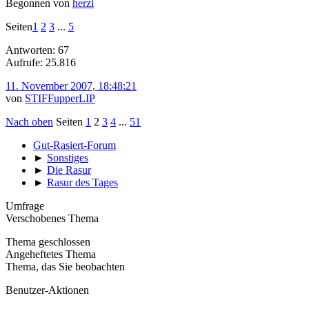
Begonnen von
herzi
Seiten
1
2
3
...
5
Antworten: 67
Aufrufe: 25.816
11. November 2007, 18:48:21
von
STIFFupperLIP
Nach oben
Seiten
1
2
3
4
...
51
Gut-Rasiert-Forum
►
Sonstiges
►
Die Rasur
►
Rasur des Tages
Umfrage
Verschobenes Thema
Thema geschlossen
Angeheftetes Thema
Thema, das Sie beobachten
Benutzer-Aktionen