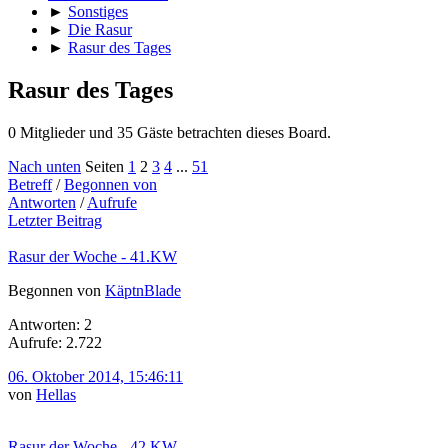
►
Sonstiges
►
Die Rasur
►
Rasur des Tages
Rasur des Tages
0 Mitglieder und 35 Gäste betrachten dieses Board.
Nach unten
Seiten
1
2
3
4
...
51
Betreff
/
Begonnen von
Antworten
/
Aufrufe
Letzter Beitrag
Rasur der Woche - 41.KW
Begonnen von
KäptnBlade
Antworten: 2
Aufrufe: 2.722
06. Oktober 2014, 15:46:11
von
Hellas
Rasur der Woche - 42.KW