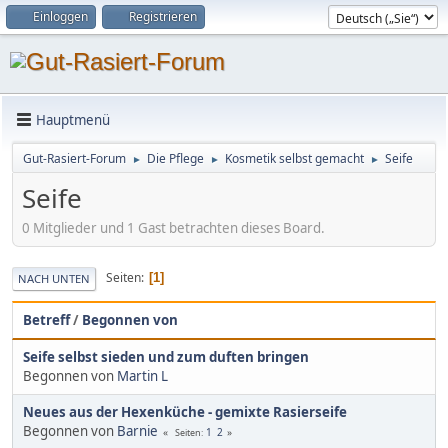
Einloggen
Registrieren
Hauptmenü
Gut-Rasiert-Forum
Die Pflege
Kosmetik selbst gemacht
Seife
►
►
►
Seife
0 Mitglieder und 1 Gast betrachten dieses Board.
Seiten
1
NACH UNTEN
Betreff
/
Begonnen von
Seife selbst sieden und zum duften bringen
Begonnen von
Martin L
Neues aus der Hexenküche - gemixte Rasierseife
Begonnen von
Barnie
1
2
Seiten