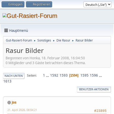
Einloggen
Registrieren
Hauptmenü
Gut-Rasiert-Forum
Sonstiges
Die Rasur
Rasur Bilder
►
►
►
Rasur Bilder
Begonnen von Honka, 18. Februar 2008, 16:04:50
0 Mitglieder und 3 Gäste betrachten dieses Thema.
1
...
1592
1593
1595
1596
...
Seiten
1594
NACH UNTEN
1613
BENUTZER-AKTIONEN
Jos
21. April 2026, 08:04:21
#23895