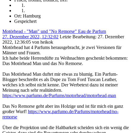
Ort: Hamburg
Gespeichert
Motörhead - "Man" und "No Remorse" Eau de Parfum
27. Dezember 2022, 12:32:02
Letzte Bearbeitung
: 27. Dezember
2022, 12:36:05 von heikok
Motörhead hat 4 Parfums herausgebracht, je zwei Versionen für
Männer und Frauen.
Ich habe beide Herrendüfte zu Weihnachten geschenkt bekommen:
Das Motörhead Man und das No Remorse.
Das Motörhead Man duftet mir etwas zu blumig. Ein Parfum-
Blogger beschreibt es als Dupe zu Tom Ford Tuscan Leather,
welches ich selbst nicht kenne. Der Werbetext dazu ist meiner
Meinung nach sehr realitätsfern.
https://www.parfumo.de/Parfums/motorhead/motorhead-man
Das No Remorse geht aber ins Holzige und ist für mich ein ganz
großer Wurf!
https://www.parfumo.de/Parfums/motorhead/no-
remorse
Über die Projektion und die Haltbarkeit scheiden sich ein wenig die
Geister, dazu sind die Bewertungen sehr durchwachsen.