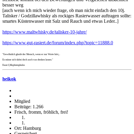
besser weg
[auch wenn ich mich wieder frage, ob man nicht einfach den 10j.
Talisker / Godzillawhisky als rockiges Rasierwasser auftragen sollte:
smartes Küstenwasser mit Salz und Rauch und etwas Leder..]
https://www.maltwhisky.de/talisker-10-jahre/
https://www.gut-rasiert.de/forum/index.php?topic=11888.0
"Gewöhnlich glaubt der Mensch, wenn er nur Worte hört,..
Es müsse sich dabei doch auch was denken lassen."
Faust I,Mephistopheles
heikok
Mitglied
Beiträge: 1.266
Frisch, fromm, fröhlich, frei!
Ort: Hamburg
Gespeichert