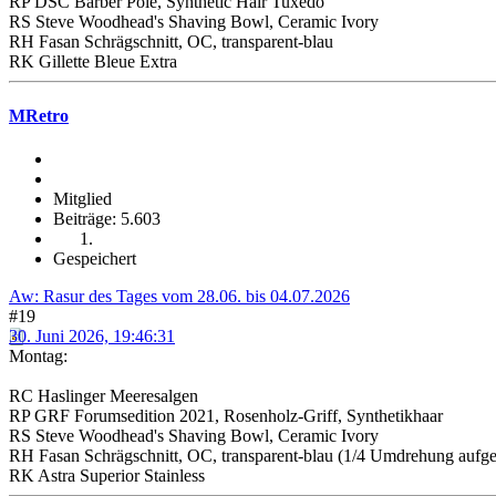
RP DSC Barber Pole, Synthetic Hair Tuxedo
RS Steve Woodhead's Shaving Bowl, Ceramic Ivory
RH Fasan Schrägschnitt, OC, transparent-blau
RK Gillette Bleue Extra
MRetro
Mitglied
Beiträge: 5.603
Gespeichert
Aw: Rasur des Tages vom 28.06. bis 04.07.2026
#19
30. Juni 2026, 19:46:31
Montag:
RC Haslinger Meeresalgen
RP GRF Forumsedition 2021, Rosenholz-Griff, Synthetikhaar
RS Steve Woodhead's Shaving Bowl, Ceramic Ivory
RH Fasan Schrägschnitt, OC, transparent-blau (1/4 Umdrehung aufge
RK Astra Superior Stainless