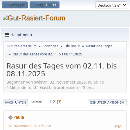
Einloggen
Registrieren
Hauptmenü
Gut-Rasiert-Forum
Sonstiges
Die Rasur
Rasur des Tages
►
►
►
Rasur des Tages vom 02.11. bis 08.11.2025
►
Rasur des Tages vom 02.11. bis
08.11.2025
Begonnen von owlman, 02. November 2025, 08:59:16
0 Mitglieder und 1 Gast betrachten dieses Thema.
1
2
Seiten
3
NACH UNTEN
BENUTZER-AKTIONEN
Paula
06. November 2025, 17:36:58
#30