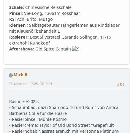
Schale
: Chinesische Reisschale
Pinsel
: Vie-Long, 13061m Rosshaar
RS
: Ach. Brito, Musgo
Riemen
: Selbstgebauter Hängeriemen aus Rindsleder
mit Klauenöl behandelt L
Rasierer
: Best Silversteel Garantie Solingen, 11/16
extrahohl Rundkopf
Aftershave
: Old Spice Captain
MichiB
07. November 2025, 06:10:24
#31
Rasur 70/2025:
- Schaumbad, dazu Shampoo "Ei und Rum" von Antica
Barbieria Colla für die Haare
- Rasierpinsel: Mühle Kosmo
- Rasiercrème: Taylor of Old Bond Street "Grapefruit"
- Rasierhobel:
Nassrasieren.ch
mit Personna Platinum-