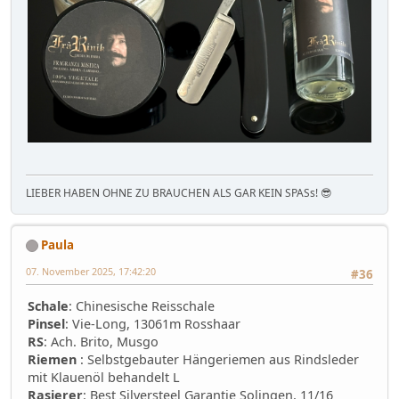
LIEBER HABEN OHNE ZU BRAUCHEN ALS GAR KEIN SPASs! 😎
Paula
07. November 2025, 17:42:20
#36
Schale
: Chinesische Reisschale
Pinsel
: Vie-Long, 13061m Rosshaar
RS
: Ach. Brito, Musgo
Riemen
: Selbstgebauter Hängeriemen aus Rindsleder
mit Klauenöl behandelt L
Rasierer
: Best Silversteel Garantie Solingen, 11/16