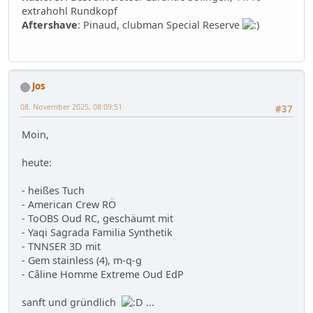
extrahohl Rundkopf
Aftershave
: Pinaud, clubman Special Reserve
Jos
08. November 2025, 08:09:51
#37
Moin,
heute:
- heißes Tuch
- American Crew RÖ
- ToOBS Oud RC, geschäumt mit
- Yaqi Sagrada Familia Synthetik
- TNNSER 3D mit
- Gem stainless (4), m-q-g
- Câline Homme Extreme Oud EdP
sanft und gründlich
...