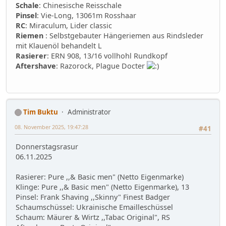
Schale
: Chinesische Reisschale
Pinsel
: Vie-Long, 13061m Rosshaar
RC
: Miraculum, Lider classic
Riemen
: Selbstgebauter Hängeriemen aus Rindsleder
mit Klauenöl behandelt L
Rasierer
: ERN 908, 13/16 vollhohl Rundkopf
Aftershave
: Razorock, Plague Docter
Tim Buktu
Administrator
08. November 2025, 19:47:28
#41
Donnerstagsrasur
06.11.2025
Rasierer: Pure ,,& Basic men" (Netto Eigenmarke)
Klinge: Pure ,,& Basic men" (Netto Eigenmarke), 13
Pinsel: Frank Shaving ,,Skinny" Finest Badger
Schaumschüssel: Ukrainische Emailleschüssel
Schaum: Mäurer & Wirtz ,,Tabac Original", RS