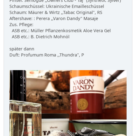
Pinsel: Semogue ,,Owners Club - Taj" (Synthetic Sylver)
Schaumschüssel: Ukrainische Emailleschüssel
Schaum: Mäurer & Wirtz ,,Tabac Original", RS
Aftershave: : Perera ,,Varon Dandy" Masaje
Zus. Pflege:
ASB etc.: Müller Pflanzenkosmetik Aloe Vera Gel
ASB etc.: B. Dietrich Mohnöl
später dann
Duft: Profumum Roma ,,Thundra", P