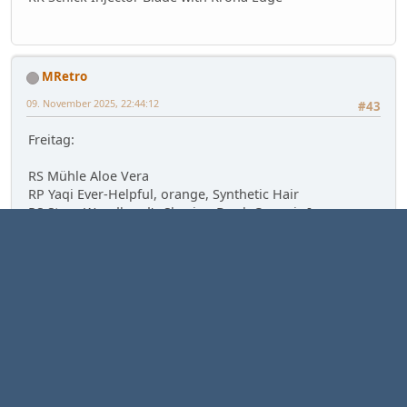
MRetro
09. November 2025, 22:44:12
#43
Freitag:
RS Mühle Aloe Vera
RP Yaqi Ever-Helpful, orange, Synthetic Hair
RS Steve Woodhead's Shaving Bowl, Ceramic Ivory
SE Schick Adjustable Injector, @5/3
RK Personna Injector Klinge
MRetro
09. November 2025, 22:46:26
#44
Samstag: