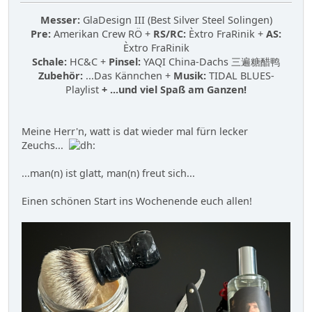
Messer:
GlaDesign III (Best Silver Steel Solingen)
Pre:
Amerikan Crew RÖ +
RS/RC:
Èxtro FraRinik +
AS:
Èxtro FraRinik
Schale:
HC&C +
Pinsel:
YAQI China-Dachs 三遍糖醋鸭
Zubehör:
...Das Kännchen +
Musik:
TIDAL BLUES-
Playlist
+ ...und viel Spaß am Ganzen!
Meine Herr'n, watt is dat wieder mal fürn lecker
Zeuchs...
...man(n) ist glatt, man(n) freut sich...
Einen schönen Start ins Wochenende euch allen!