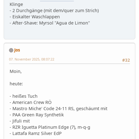
Klinge
- 2 Durchgänge (mit dem/quer zum Strich)
- Eiskalter Waschlappen
- After-Shave: Myrsol "Agua de Limon"
Jos
07. November 2025, 08:07:22
#32
Moin,
heute:
- heißes Tuch
- American Crew RÖ
- Mastro Miche' Code 24-11 RS, geschäumt mit
- PAA Green Ray Synthetik
- Jifuli mit
- RZR Iguetta Platinum Edge (7), m-q-g
- Lattafa Ramz Silver EdP