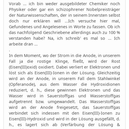
Vorab ... ich bin weder ausgebildeter Chemiker noch
Physiker oder gar ein schizophrener Nobelpreisträger
der Naturwissenschaften, der in seinem Innersten selbst
doch nur erklären will ...Ich versuche hier mal,
Gefundenes und Angelesenes in Worte zu fassen. Ob ich
das nachfolgend Geschriebene allerdings auch zu 100 %
verstanden habe? Na, ich schreib' es mal so ... Ich
arbeite dran ...
.
In dem Moment, wo der Strom in die Anode, in unserem
Fall ja die rostige Klinge, fließt, wird der Rost
(Eisen(III)oxid) oxidiert. Dabei verliert er Elektronen und
löst sich als Eisen(III)-Ionen in der Lösung. Gleichzeitig
wird an der Anode, in unserem Fall dem Stahlwinkel
(Opferanode), aus dem Wasser die Hydroxidionen
reduziert, d. h., diese gewinnen Elektronen und das
Wasser wird in Sauerstoffgas und Wasserstoffgas
aufgetrennt bzw. umgewandelt. Das Wasserstoffgas
wird an der Anode freigesetzt, das Sauerstoffgas
verbindet sich indessen mit den Eisen(III)-Ionen zu
Eisen(III)-Hydroxid und wird in der Lösung ausgefällt, d.
h., es lagert sich ab (Verfärbung der Lösung &