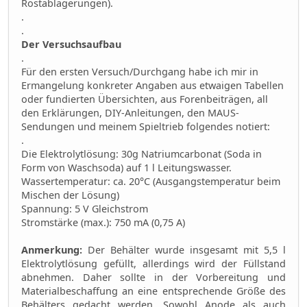
Rostablagerungen).
.
.
Der Versuchsaufbau
.
Für den ersten Versuch/Durchgang habe ich mir in
Ermangelung konkreter Angaben aus etwaigen Tabellen
oder fundierten Übersichten, aus Forenbeiträgen, all
den Erklärungen, DIY-Anleitungen, den MAUS-
Sendungen und meinem Spieltrieb folgendes notiert:
.
Die Elektrolytlösung: 30g Natriumcarbonat (Soda in
Form von Waschsoda) auf 1 l Leitungswasser.
Wassertemperatur: ca. 20°C (Ausgangstemperatur beim
Mischen der Lösung)
Spannung: 5 V Gleichstrom
Stromstärke (max.): 750 mA (0,75 A)
Anmerkung:
Der Behälter wurde insgesamt mit 5,5 l
Elektrolytlösung gefüllt, allerdings wird der Füllstand
abnehmen. Daher sollte in der Vorbereitung und
Materialbeschaffung an eine entsprechende Größe des
Behälters gedacht werden. Sowohl Anode als auch