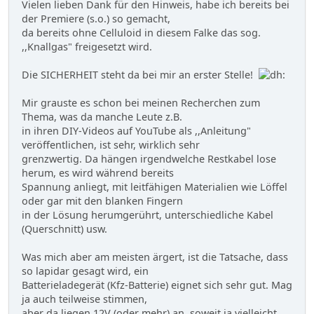
Vielen lieben Dank für den Hinweis, habe ich bereits bei
der Premiere (s.o.) so gemacht,
da bereits ohne Celluloid in diesem Falke das sog.
,,Knallgas" freigesetzt wird.
Die SICHERHEIT steht da bei mir an erster Stelle!
Mir grauste es schon bei meinen Recherchen zum
Thema, was da manche Leute z.B.
in ihren DIY-Videos auf YouTube als ,,Anleitung"
veröffentlichen, ist sehr, wirklich sehr
grenzwertig. Da hängen irgendwelche Restkabel lose
herum, es wird während bereits
Spannung anliegt, mit leitfähigen Materialien wie Löffel
oder gar mit den blanken Fingern
in der Lösung herumgerührt, unterschiedliche Kabel
(Querschnitt) usw.
Was mich aber am meisten ärgert, ist die Tatsache, dass
so lapidar gesagt wird, ein
Batterieladegerät (Kfz-Batterie) eignet sich sehr gut. Mag
ja auch teilweise stimmen,
aber da liegen 12V (oder mehr) an, soweit ja vielleicht