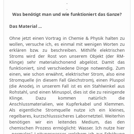
.
.
Was benötigt man und wie funktioniert das Ganze?
Das Material ...
Ohne jetzt einen Vortrag in Chemie & Physik halten zu
wollen, versuche ich, es einmal mit wenigen Worten zu
erklären bzw. zu beschreiben. Mithilfe elektrischen
Stroms wird der Rost von unserem Objekt (der RM-
Klinge) sehr materialschonend abgelöst. Damit das
funktioniert, sind verschiedene Dinge notwendig. Zum
einen, wie schon erwähnt, elektrischer Strom, also eine
Stromquelle (in diesem Fall Gleichstrom), einen Pluspol
(die Anode), in unserem Fall ist es ein Stahlwinkel aus
Rohstahl, und einen Minuspol, dies ist die zu reinigende
Klinge. Dazu kommen natürlich die
Anschlussmaterialien, wie Kupferkabel und Klemmen.
Als eigentliche Stromquelle nutze ich ein kleines,
regelbares, kurzschlusssicheres Labornetzteil. Weiterhin
benötigen wir ein leitendes Medium, das den
chemischen Prozess ermöglicht: Wasser. Ich nutze hier
,,normales" Leitungswasser, welchem ich zur Erhöhung