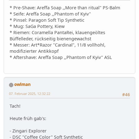
* Pre-Shave: Areffa Soap ,,More than ritual" PS-Balm
* Seife: Areffa Soap ,,Phantom of Kyiv"
* Pinsel: Paragon Soft Tip Synthetic
* Mug: SaGa Pottery, Kiew
* Riemen: Coramella PantaRei, klauengeöltes
Büffelleder, rückseitig bienengewachst
* Messer: Art*Razor "Cardinal", 11/8 vollhohl,
modifizierter Antikkopf
* Aftershave: Areffa Soap ,,Phantom of Kyiv" ASL
owlman
07. Februar 2025, 12:32:22
#46
Tach!
Heute früh gab's:
- Zingari Explorer
- DSC "Coffee Color" Soft Synthetic