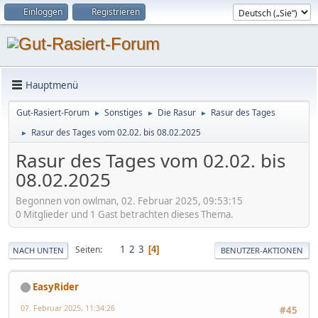
Einloggen
Registrieren
Hauptmenü
Gut-Rasiert-Forum
Sonstiges
Die Rasur
Rasur des Tages
►
►
►
Rasur des Tages vom 02.02. bis 08.02.2025
►
Rasur des Tages vom 02.02. bis
08.02.2025
Begonnen von owlman, 02. Februar 2025, 09:53:15
0 Mitglieder und 1 Gast betrachten dieses Thema.
1
2
3
Seiten
4
NACH UNTEN
BENUTZER-AKTIONEN
EasyRider
07. Februar 2025, 11:34:26
#45