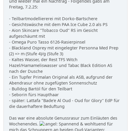
und wieder mal ein Nachtrag - Folgendes gabs am
Freitag, 7.2.25:
- Teilbartmodelliererei mit Dorko-Bartschere
- Gesichtswäsche mit dem PAA Ice Cube 2.0 als PS
- Aion Skincare "Tobacco Oud" RS im Gesicht
aufgeschäumt mit
- Omega Puro Tasso 6126-Rasierpinsel
- Blackland Osprey mit eingelegter Personna Med Prep
(2) => m (Stufe 4)/g (Stufe 3)
- Kaltes Wasser, der Rest TFS Witch
Hazel/Hamameliswasser und Tabac Black Edition AS
nach der Dusche
- Ein Tupfer Primalan Original als ASB, aufgrund der
Abendrasur ohne zugefügten Sonnenschutz
- Bulldog Bartöl für den Teilbart
- Seborin fürs Haupthaar
- später: Lattafa "Bade'e Al Oud - Oud for Glory" EdP für
die dauerhaftere Beduftung
Das war eine absolute Genussrasur zum Einläuten des
Wochenendes.
Spannend & wohltuend für
mich das Schnuppern an beiden Oud-Varianten: