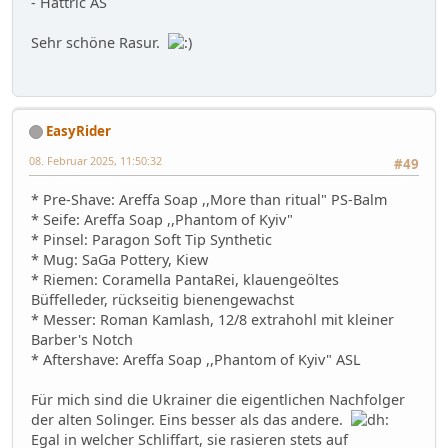
- Hâttric AS
Sehr schöne Rasur.
EasyRider
08. Februar 2025, 11:50:32
#49
* Pre-Shave: Areffa Soap ,,More than ritual" PS-Balm
* Seife: Areffa Soap ,,Phantom of Kyiv"
* Pinsel: Paragon Soft Tip Synthetic
* Mug: SaGa Pottery, Kiew
* Riemen: Coramella PantaRei, klauengeöltes
Büffelleder, rückseitig bienengewachst
* Messer: Roman Kamlash, 12/8 extrahohl mit kleiner
Barber's Notch
* Aftershave: Areffa Soap ,,Phantom of Kyiv" ASL
Für mich sind die Ukrainer die eigentlichen Nachfolger
der alten Solinger. Eins besser als das andere.
Egal in welcher Schliffart, sie rasieren stets auf