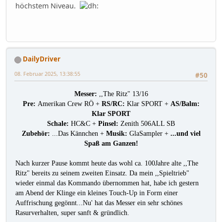
höchstem Niveau.
DailyDriver
08. Februar 2025, 13:38:55
#50
Messer:
,,The Ritz" 13/16
Pre:
Amerikan Crew RÖ +
RS/RC:
Klar SPORT +
AS/Balm:
Klar SPORT
Schale:
HC&C +
Pinsel:
Zenith 506ALL SB
Zubehör:
...Das Kännchen +
Musik:
GlaSampler +
...und viel
Spaß am Ganzen!
Nach kurzer Pause kommt heute das wohl ca. 100Jahre alte ,,The
Ritz" bereits zu seinem zweiten Einsatz. Da mein ,,Spieltrieb"
wieder einmal das Kommando übernommen hat, habe ich gestern
am Abend der Klinge ein kleines Touch-Up in Form einer
Auffrischung gegönnt...Nu' hat das Messer ein sehr schönes
Rasurverhalten, super sanft & gründlich.