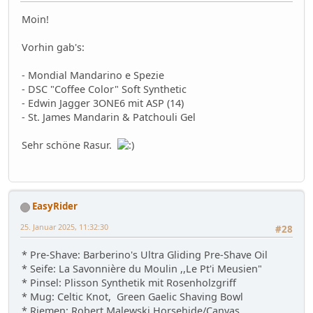
Moin!
Vorhin gab's:
- Mondial Mandarino e Spezie
- DSC "Coffee Color" Soft Synthetic
- Edwin Jagger 3ONE6 mit ASP (14)
- St. James Mandarin & Patchouli Gel
Sehr schöne Rasur.
EasyRider
25. Januar 2025, 11:32:30
#28
* Pre-Shave: Barberino's Ultra Gliding Pre-Shave Oil
* Seife: La Savonnière du Moulin ,,Le Pt'i Meusien"
* Pinsel: Plisson Synthetik mit Rosenholzgriff
* Mug: Celtic Knot, Green Gaelic Shaving Bowl
* Riemen: Robert Malewski Horsehide/Canvas