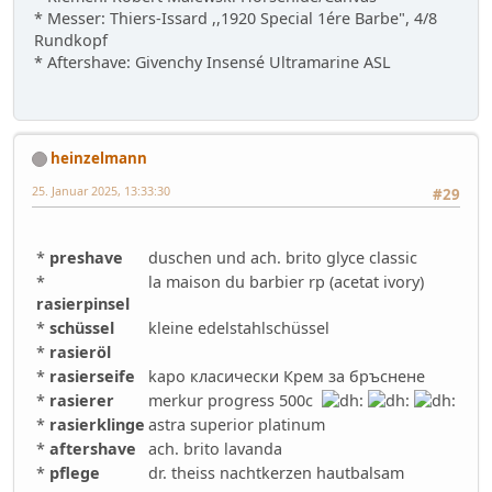
* Messer: Thiers-Issard ,,1920 Special 1ére Barbe", 4/8
Rundkopf
* Aftershave: Givenchy Insensé Ultramarine ASL
heinzelmann
25. Januar 2025, 13:33:30
#29
*
preshave
duschen und ach. brito glyce classic
*
la maison du barbier rp (acetat ivory)
rasierpinsel
*
schüssel
kleine edelstahlschüssel
*
rasieröl
*
rasierseife
kapo класически Крем за бръснене
*
rasierer
merkur progress 500c
*
rasierklinge
astra superior platinum
*
aftershave
ach. brito lavanda
*
pflege
dr. theiss nachtkerzen hautbalsam