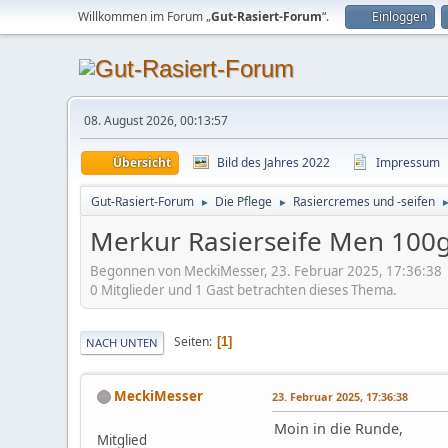
Willkommen im Forum „
Gut-Rasiert-Forum
“.
Einloggen
08. August 2026, 00:13:57
Übersicht
Bild des Jahres 2022
Impressum
Gut-Rasiert-Forum
Die Pflege
Rasiercremes und -seifen
►
►
Merkur Rasierseife Men 100
Begonnen von MeckiMesser, 23. Februar 2025, 17:36:38
0 Mitglieder und 1 Gast betrachten dieses Thema.
Seiten
1
NACH UNTEN
MeckiMesser
23. Februar 2025, 17:36:38
Moin in die Runde,
Mitglied