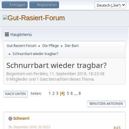
Einloggen
Registrieren
Hauptmenü
Gut-Rasiert-Forum
Die Pflege
Der Bart
►
►
Schnurrbart wieder tragbar?
►
Schnurrbart wieder tragbar?
Begonnen von Perikles, 11. September 2018, 18:23:38
0 Mitglieder und 1 Gast betrachten dieses Thema.
1
2
3
5
6
...
8
Seiten
4
NACH UNTEN
BENUTZER-AKTIONEN
Schnorri
30. Dezember 2018, 20:18:53
#45