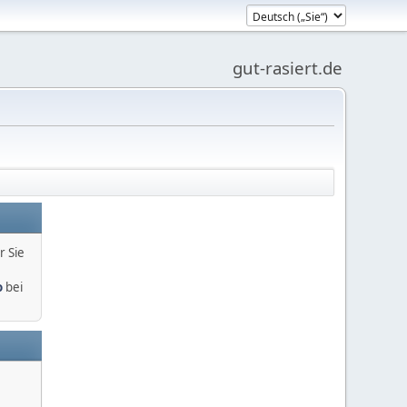
gut-rasiert.de
r Sie
o
bei