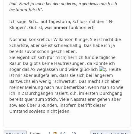
halt. Funzt ja auch bei den anderen, irgendwas mach ich
bestimmt falsch"
.
Ich sage: Sch... auf Tagesform, Schluss mit den "IN-
Klingen". Gut ist, was
immer
funktioniert!
Nochmal konkret zur Wilkinson Klinge. Sie ist nicht die
Schärfste, aber sie ist schneidhaltig. Das habe ich ja
bereits zuvor schon geschrieben.
Sie eigentlich sich (für mich) herrlich für die tägliche
Rasur. Da gibt's keine Hautreizungen, da könnte ich
sogar das AS weglassen und wäre glücklich
. Heute
ist mir aber aufgefallen, dass sie sich bei längerem
Bartwuchs ein wenig "schwertut". Das macht sich aber
meiner Meinung nach nur bemerkbar, wenn man so wie
ich in 2 Durchgängen rasiert, d.h. im ersten Durchgang
bereits quer zum Strich. Viele Nassrasierer gehen aber
sowieso über 3 Runden, insofern betrifft dieser
Umstand sowieso nicht jeden.
1
3
4
...
18
Seiten
2
NACH OBEN
BENUTZER-AKTIONEN