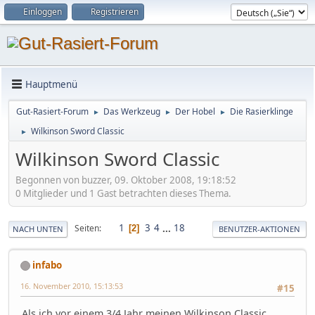
Einloggen
Registrieren
Hauptmenü
Gut-Rasiert-Forum
Das Werkzeug
Der Hobel
Die Rasierklinge
►
►
►
Wilkinson Sword Classic
►
Wilkinson Sword Classic
Begonnen von buzzer, 09. Oktober 2008, 19:18:52
0 Mitglieder und 1 Gast betrachten dieses Thema.
1
3
4
...
18
Seiten
2
NACH UNTEN
BENUTZER-AKTIONEN
infabo
16. November 2010, 15:13:53
#15
Als ich vor einem 3/4 Jahr meinen Wilkinson Classic