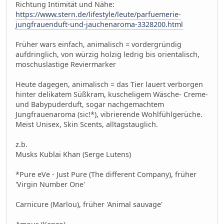
Richtung Intimität und Nähe:
https://www.stern.de/lifestyle/leute/parfuemerie-
jungfrauenduft-und-jauchenaroma-3328200.html
Früher wars einfach, animalisch = vordergründig
aufdringlich, von würzig holzig ledrig bis orientalisch,
moschuslastige Reviermarker
Heute dagegen, animalisch = das Tier lauert verborgen
hinter delikatem Süßkram, kuscheligem Wäsche- Creme-
und Babypuderduft, sogar nachgemachtem
Jungfrauenaroma (sic!*), vibrierende Wohlfühlgerüche.
Meist Unisex, Skin Scents, alltagstauglich.
z.b.
Musks Kublai Khan (Serge Lutens)
*Pure eVe - Just Pure (The different Company), früher
'Virgin Number One'
Carnicure (Marlou), früher 'Animal sauvage'