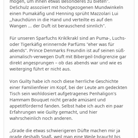
mögen, um ihnen etwas Besonderes zu bieten".
DeSchulz assoziiert mit hochgezogenen Mundwinkeln
einen Pumakäfig und Henning sprüht Mazzolari Lui
,,hauchdünn in die Hand und verteilte es auf den
Wangen ... der Duft ist berauschend sinnlich".
Für unseren Sparfuchs Kriklkrakl sind an Puma-, Luchs-
oder Tigerkäfig erinnernde Parfüms "eher was für
abends". Prince Denmarks Freundin ist auf seinen süß-
animalisch-verwegen Duft mit Bibergeil-Indigrenzie gar
direkt angesprungen – ob das abends war und wie es
weiterging führt er nicht aus.
Von Guilty habe ich noch diese herrliche Geschichte
einer Familienfeier im Kopf, bei der Leute am gedeckten
Tisch sein wohldosiert aufgetragenes Penhaligon's
Hammam Bouquet nicht gerade amüsant und
appetitfördernd fanden. Selbst habe ich auch ein paar
Erfahrungen wie Guilty gemacht, und hier
wahrscheinlich noch anderen.
,,Grade die etwas schwierigeren Düfte machen mir ja
grade deshalb Spaß, weil man eine Weile braucht bis