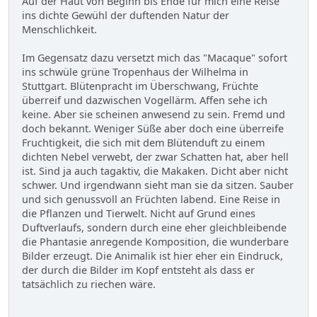
Auf der Haut von Beginn bis Ende für mich eine Reise
ins dichte Gewühl der duftenden Natur der
Menschlichkeit.
Im Gegensatz dazu versetzt mich das "Macaque" sofort
ins schwüle grüne Tropenhaus der Wilhelma in
Stuttgart. Blütenpracht im Überschwang, Früchte
überreif und dazwischen Vogellärm. Affen sehe ich
keine. Aber sie scheinen anwesend zu sein. Fremd und
doch bekannt. Weniger Süße aber doch eine überreife
Fruchtigkeit, die sich mit dem Blütenduft zu einem
dichten Nebel verwebt, der zwar Schatten hat, aber hell
ist. Sind ja auch tagaktiv, die Makaken. Dicht aber nicht
schwer. Und irgendwann sieht man sie da sitzen. Sauber
und sich genussvoll an Früchten labend. Eine Reise in
die Pflanzen und Tierwelt. Nicht auf Grund eines
Duftverlaufs, sondern durch eine eher gleichbleibende
die Phantasie anregende Komposition, die wunderbare
Bilder erzeugt. Die Animalik ist hier eher ein Eindruck,
der durch die Bilder im Kopf entsteht als dass er
tatsächlich zu riechen wäre.