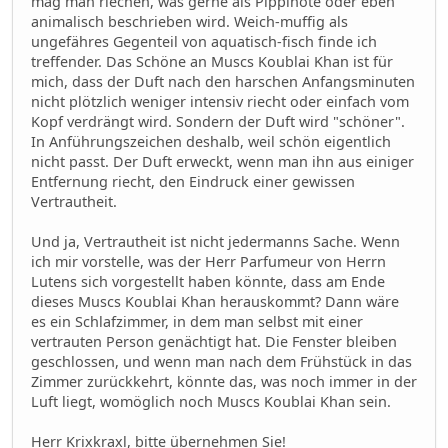
mag man riechen, was gerne als Pippinote oder eben
animalisch beschrieben wird. Weich-muffig als
ungefähres Gegenteil von aquatisch-fisch finde ich
treffender. Das Schöne an Muscs Koublai Khan ist für
mich, dass der Duft nach den harschen Anfangsminuten
nicht plötzlich weniger intensiv riecht oder einfach vom
Kopf verdrängt wird. Sondern der Duft wird "schöner".
In Anführungszeichen deshalb, weil schön eigentlich
nicht passt. Der Duft erweckt, wenn man ihn aus einiger
Entfernung riecht, den Eindruck einer gewissen
Vertrautheit.
Und ja, Vertrautheit ist nicht jedermanns Sache. Wenn
ich mir vorstelle, was der Herr Parfumeur von Herrn
Lutens sich vorgestellt haben könnte, dass am Ende
dieses Muscs Koublai Khan herauskommt? Dann wäre
es ein Schlafzimmer, in dem man selbst mit einer
vertrauten Person genächtigt hat. Die Fenster bleiben
geschlossen, und wenn man nach dem Frühstück in das
Zimmer zurückkehrt, könnte das, was noch immer in der
Luft liegt, womöglich noch Muscs Koublai Khan sein.
Herr Krixkraxl, bitte übernehmen Sie!