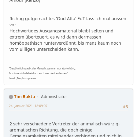
Amour (Kenzo)
Richtig gutgemachtes 'Oud Atta' EdT lass ich mal aussen
vor.
Hochwertiges Ausgangsmaterial bleibt selten und
extrem überteuert, es wird dann dermassen
homöopathisch runterverdünnt, bis mans kaum noch
vom Billigen unterscheiden kann.
"Gewöhnlich glaubt der Mensch, wenn er nur Worte hört,..
Es müsse sich dabei doch auch was denken lassen."
Faust I,Mephistopheles
Tim Buktu
Administrator
24. Januar 2021, 18:09:07
#3
2 sehr verschiedene Vertreter der animalisch-würzig-
aromatischen Richtung, die doch einige
Gemeinsamkeiten miteinander verbinden und mich in