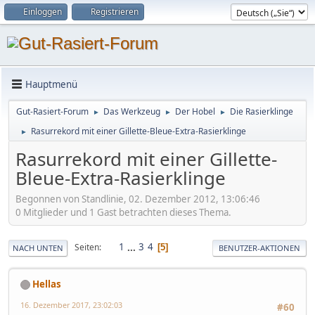
Einloggen
Registrieren
Hauptmenü
Gut-Rasiert-Forum
Das Werkzeug
Der Hobel
Die Rasierklinge
►
►
►
Rasurrekord mit einer Gillette-Bleue-Extra-Rasierklinge
►
Rasurrekord mit einer Gillette-
Bleue-Extra-Rasierklinge
Begonnen von Standlinie, 02. Dezember 2012, 13:06:46
0 Mitglieder und 1 Gast betrachten dieses Thema.
1
...
3
4
Seiten
5
NACH UNTEN
BENUTZER-AKTIONEN
Hellas
16. Dezember 2017, 23:02:03
#60