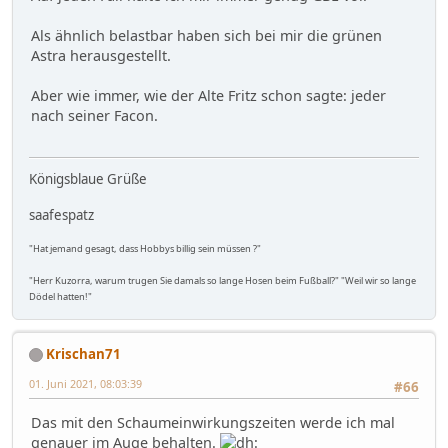
Als ähnlich belastbar haben sich bei mir die grünen
Astra herausgestellt.
Aber wie immer, wie der Alte Fritz schon sagte: jeder
nach seiner Facon.
Königsblaue Grüße
saafespatz
"Hat jemand gesagt, dass Hobbys billig sein müssen ?"
"Herr Kuzorra, warum trugen Sie damals so lange Hosen beim Fußball?" "Weil wir so lange
Dödel hatten!"
Krischan71
01. Juni 2021, 08:03:39
#66
Das mit den Schaumeinwirkungszeiten werde ich mal
genauer im Auge behalten.