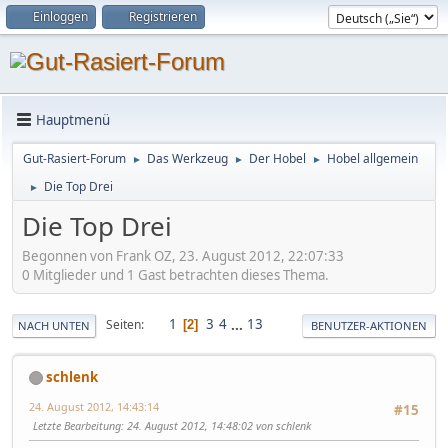
Einloggen
Registrieren
Hauptmenü
Gut-Rasiert-Forum
Das Werkzeug
Der Hobel
Hobel allgemein
►
►
►
Die Top Drei
►
Die Top Drei
Begonnen von Frank OZ, 23. August 2012, 22:07:33
0 Mitglieder und 1 Gast betrachten dieses Thema.
1
3
4
...
13
Seiten
2
NACH UNTEN
BENUTZER-AKTIONEN
schlenk
24. August 2012, 14:43:14
#15
Letzte Bearbeitung
: 24. August 2012, 14:48:02 von schlenk