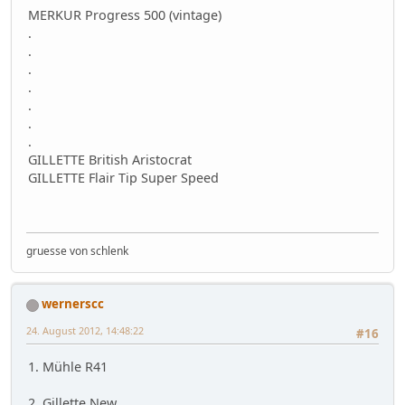
MERKUR Progress 500 (vintage)
.
.
.
.
.
.
.
GILLETTE British Aristocrat
GILLETTE Flair Tip Super Speed
gruesse von schlenk
wernerscc
24. August 2012, 14:48:22
#16
1. Mühle R41
2. Gillette New