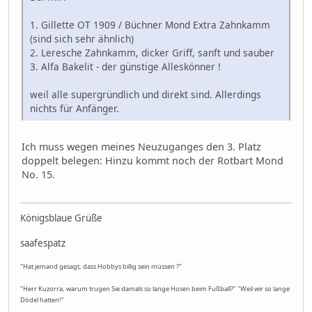
1. Gillette OT 1909 / Büchner Mond Extra Zahnkamm
(sind sich sehr ähnlich)
2. Leresche Zahnkamm, dicker Griff, sanft und sauber
3. Alfa Bakelit - der günstige Alleskönner !
weil alle supergründlich und direkt sind. Allerdings
nichts für Anfänger.
Ich muss wegen meines Neuzuganges den 3. Platz
doppelt belegen: Hinzu kommt noch der Rotbart Mond
No. 15.
Königsblaue Grüße
saafespatz
"Hat jemand gesagt, dass Hobbys billig sein müssen ?"
"Herr Kuzorra, warum trugen Sie damals so lange Hosen beim Fußball?" "Weil wir so lange
Dödel hatten!"