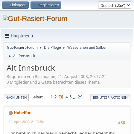
Einloggen
Registrieren
Hauptmenü
Gut-Rasiert-Forum
Die Pflege
Wässerchen und Salben
►
►
Alt Innsbruck
►
Alt Innsbruck
Begonnen von Bartagame, 21. August 2008, 20:17:24
0 Mitglieder und 2 Gäste betrachten dieses Thema.
1
2
4
5
...
29
Seiten
3
NACH UNTEN
BENUTZER-AKTIONEN
Hobelfan
14. April 2009, 21:09:56
#30
ihr habt mich neugierig gemacht! woher bezieht ihr