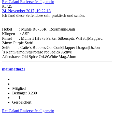
Re: Calani Rasierseife allgemein
#1725
24. November 2017, 19:22:18
Ich fand diese Seifendose sehr praktisch und schön:
Hobel : Mühle R873SR | Rossmann/Baili
Klingen : ASP
Pinsel : Mühle 31H873|Parker Silberspitz WHST|Maggard
24mm Purple Swirl
Seife : Catie´s Bubbles|Col.Conk|Dapper Dragon|Dr.Jon
´s|Kent|Palmolive|Proraso rot|Speick Active
Aftershave: Old Spice Ori.&White|Mag.Alum
maranatha21
Mitglied
Beiträge: 3.230
Gespeichert
Re: Calani Rasierseife allgemein