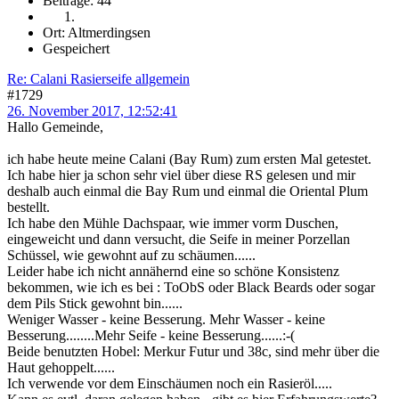
Beiträge: 44
Ort: Altmerdingsen
Gespeichert
Re: Calani Rasierseife allgemein
#1729
26. November 2017, 12:52:41
Hallo Gemeinde,
ich habe heute meine Calani (Bay Rum) zum ersten Mal getestet.
Ich habe hier ja schon sehr viel über diese RS gelesen und mir
deshalb auch einmal die Bay Rum und einmal die Oriental Plum
bestellt.
Ich habe den Mühle Dachspaar, wie immer vorm Duschen,
eingeweicht und dann versucht, die Seife in meiner Porzellan
Schüssel, wie gewohnt auf zu schäumen......
Leider habe ich nicht annähernd eine so schöne Konsistenz
bekommen, wie ich es bei : ToObS oder Black Beards oder sogar
dem Pils Stick gewohnt bin......
Weniger Wasser - keine Besserung. Mehr Wasser - keine
Besserung........Mehr Seife - keine Besserung......:-(
Beide benutzten Hobel: Merkur Futur und 38c, sind mehr über die
Haut gehoppelt......
Ich verwende vor dem Einschäumen noch ein Rasieröl.....