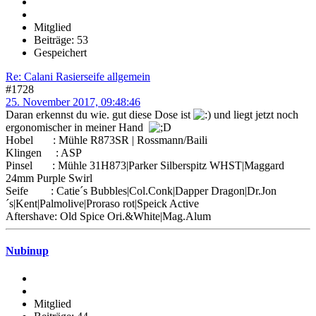
Mitglied
Beiträge: 53
Gespeichert
Re: Calani Rasierseife allgemein
#1728
25. November 2017, 09:48:46
Daran erkennst du wie. gut diese Dose ist
und liegt jetzt noch
ergonomischer in meiner Hand
Hobel : Mühle R873SR | Rossmann/Baili
Klingen : ASP
Pinsel : Mühle 31H873|Parker Silberspitz WHST|Maggard
24mm Purple Swirl
Seife : Catie´s Bubbles|Col.Conk|Dapper Dragon|Dr.Jon
´s|Kent|Palmolive|Proraso rot|Speick Active
Aftershave: Old Spice Ori.&White|Mag.Alum
Nubinup
Mitglied