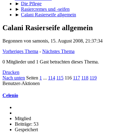
►
Die Pflege
►
Rasiercremes und -seifen
►
Calani Rasierseife allgemein
Calani Rasierseife allgemein
Begonnen von samonis, 15. August 2008, 21:37:34
Vorheriges Thema
-
Nächstes Thema
0 Mitglieder und 1 Gast betrachten dieses Thema.
Drucken
Nach unten
Seiten
1
...
114
115
116
117
118
119
Benutzer-Aktionen
Celenio
Mitglied
Beiträge: 53
Gespeichert