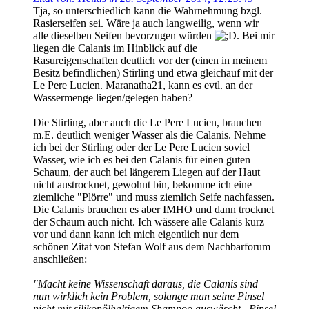
Tja, so unterschiedlich kann die Wahrnehmung bzgl.
Rasierseifen sei. Wäre ja auch langweilig, wenn wir
alle dieselben Seifen bevorzugen würden
. Bei mir
liegen die Calanis im Hinblick auf die
Rasureigenschaften deutlich vor der (einen in meinem
Besitz befindlichen) Stirling und etwa gleichauf mit der
Le Pere Lucien. Maranatha21, kann es evtl. an der
Wassermenge liegen/gelegen haben?
Die Stirling, aber auch die Le Pere Lucien, brauchen
m.E. deutlich weniger Wasser als die Calanis. Nehme
ich bei der Stirling oder der Le Pere Lucien soviel
Wasser, wie ich es bei den Calanis für einen guten
Schaum, der auch bei längerem Liegen auf der Haut
nicht austrocknet, gewohnt bin, bekomme ich eine
ziemliche "Plörre" und muss ziemlich Seife nachfassen.
Die Calanis brauchen es aber IMHO und dann trocknet
der Schaum auch nicht. Ich wässere alle Calanis kurz
vor und dann kann ich mich eigentlich nur dem
schönen Zitat von Stefan Wolf aus dem Nachbarforum
anschließen:
"Macht keine Wissenschaft daraus, die Calanis sind
nun wirklich kein Problem, solange man seine Pinsel
nicht mit silikonölhaltigem Shampoo auswäscht...Pinsel