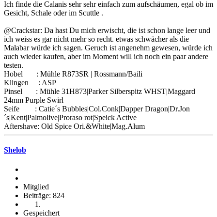
Ich finde die Calanis sehr sehr einfach zum aufschäumen, egal ob im
Gesicht, Schale oder im Scuttle .
@Crackstar: Da hast Du mich erwischt, die ist schon lange leer und
ich weiss es gar nicht mehr so recht. etwas schwächer als die
Malabar würde ich sagen. Geruch ist angenehm gewesen, würde ich
auch wieder kaufen, aber im Moment will ich noch ein paar andere
testen.
Hobel : Mühle R873SR | Rossmann/Baili
Klingen : ASP
Pinsel : Mühle 31H873|Parker Silberspitz WHST|Maggard
24mm Purple Swirl
Seife : Catie´s Bubbles|Col.Conk|Dapper Dragon|Dr.Jon
´s|Kent|Palmolive|Proraso rot|Speick Active
Aftershave: Old Spice Ori.&White|Mag.Alum
Shelob
Mitglied
Beiträge: 824
Gespeichert